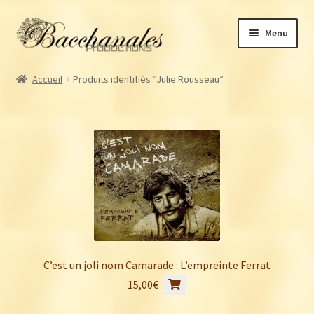
Aller
Aller
Menu
à
au
la
contenu
Albums
navigation
Accueil
Produits identifiés “Julie Rousseau”
Artistes Bacchanales
Autres productions
Souscriptions
Billetterie
C’est un joli nom Camarade : L’empreinte Ferrat
15,00
€