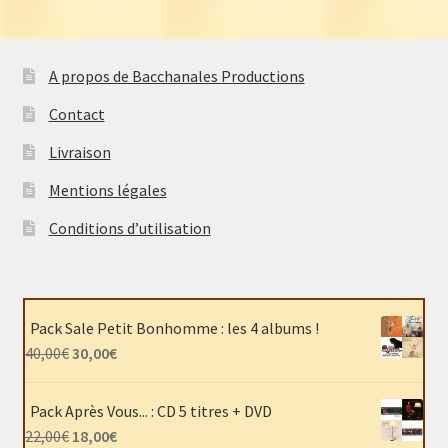
A propos de Bacchanales Productions
Contact
Livraison
Mentions légales
Conditions d’utilisation
Pack Sale Petit Bonhomme : les 4 albums !
Le
Le
40,00
€
30,00
€
prix
prix
initial
actuel
Pack Après Vous... : CD 5 titres + DVD
était :
est :
Le
Le
22,00
€
18,00
€