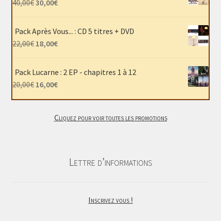
Le
Le
40,00
€
30,00
€
prix
prix
initial
actuel
Pack Après Vous... : CD 5 titres + DVD
était :
est :
Le
Le
22,00
€
18,00
€
40,00€.
30,00€.
prix
prix
initial
actuel
Pack Lucarne : 2 EP - chapitres 1 à 12
était :
est :
Le
Le
20,00
€
16,00
€
22,00€.
18,00€.
prix
prix
initial
actuel
Cliquez pour voir toutes les promotions
était :
est :
20,00€.
16,00€.
Lettre d’informations
Inscrivez vous !