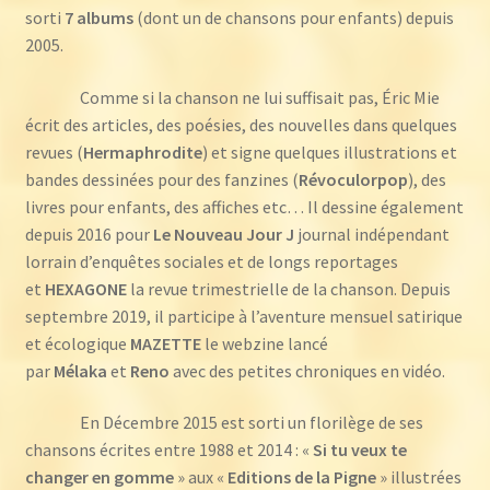
sorti
7 albums
(dont un de chansons pour enfants) depuis
2005.
Comme si la chanson ne lui suffisait pas, Éric Mie
écrit des articles, des poésies, des nouvelles dans quelques
revues (
Hermaphrodite
) et signe quelques illustrations et
bandes dessinées pour des fanzines (
Révoculorpop
), des
livres pour enfants, des affiches etc… Il dessine également
depuis 2016 pour
Le Nouveau Jour J
journal indépendant
lorrain d’enquêtes sociales et de longs reportages
et
HEXAGONE
la revue trimestrielle de la chanson. Depuis
septembre 2019, il participe à l’aventure mensuel satirique
et écologique
MAZETTE
le webzine lancé
par
Mélaka
et
Reno
avec des petites chroniques en vidéo.
En Décembre 2015 est sorti un florilège de ses
chansons écrites entre 1988 et 2014 : «
Si tu veux te
changer en gomme
» aux «
Editions de la Pigne
» illustrées