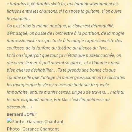
« baratins », véritables sketchs, qui forgent savamment les
liaisons entre les chansons, si l’on pose la guitare, si on ouvre
le bouquin…
Ça n’est plus la même musique, le clown est démaquillé,
démasqué, on passe de l’orchestre à la partition, de la magie
impressionniste du spectacle à la magie expressionniste des
coulisses, de la fanfare du théâtre au silence du livre…
Et là on s’aperçoit que tout ça n’était que pudeur cachée, on
découvre le mec à poil devant sa glace, et « Pomme » peut
bien aller se déshabiller… Tu te prends une bonne claque
comme celle que t’inflige un miroir grossissant où tu constates
les ravages que la vie a creusés au burin sur ta gueule
imparfaite, et tu te marres certes, un peu de travers… mais tu
te marres quand même, Eric Mie c’est l’impolitesse du
désespoir… »
Bernard JOYET
Photo : Garance Chantant