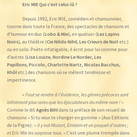
Eric MIE Qui c’est celui-là ?
Depuis 1992, Eric MIE, comédien et chansonnier,
tourne dans toute la France, des spectacles de chansons et
d’humour en duo (
Lobo & Mie
), en quatuor (
Les Lapins
Noirs
), au théâtre (
Cie Nihilo Nihil
,
Les Crieurs de Nuit
etc.)
ou en solo. Poète infatigable, il écrit pour lui comme pour
d’autres (
Lisa Louize
,
Nordine Le Nordec
,
Les
Papillons
,
Piccolo, Charlotte Nartz,
Nicolas Bacchus,
Khôl
etc.) des chansons où se mêlent tendresse et
impertinence.
« Faut se rendre à l’évidence, les génies précoces sont
infiniment plus rares que les éjaculateurs du même nom ! »
Comme le dit
Agnès Bihl
dans la préface de son recueil de
chansons « Si tu veux te changer en gomme » (Aux Editions
de la Pigne) :
« il y eut Mozart, Einstein et un paquet d’autres ;
et Eric Mie les surpasse tous. »
C’est une plume trempée dans