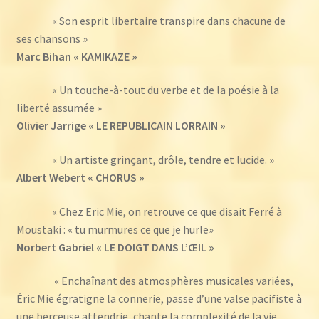
« Son esprit libertaire transpire dans chacune de
ses chansons »
Marc Bihan « KAMIKAZE »
« Un touche-à-tout du verbe et de la poésie à la
liberté assumée »
Olivier Jarrige « LE REPUBLICAIN LORRAIN »
« Un artiste grinçant, drôle, tendre et lucide. »
Albert Webert « CHORUS »
« Chez Eric Mie, on retrouve ce que disait Ferré à
Moustaki : « tu murmures ce que je hurle»
N
orbert Gabriel « LE DOIGT DANS L’ŒIL »
« Enchaînant des atmosphères musicales variées,
Éric Mie égratigne la connerie, passe d’une valse pacifiste à
une berceuse attendrie, chante la complexité de la vie,