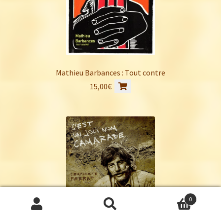
Mathieu Barbances : Tout contre
15,00
€
0
Recherche
Recherche
C’est un joli nom Camarade : L’empreinte Ferrat