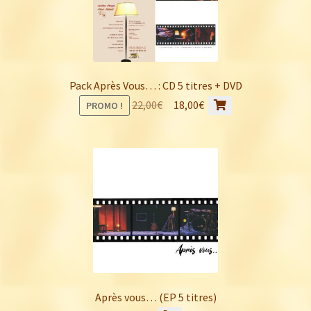
Pack Après Vous… : CD 5 titres + DVD
Le
Le
22,00
€
18,00
€
PROMO !
prix
prix
initial
actuel
était :
est :
22,00€.
18,00€.
Après vous… (EP 5 titres)