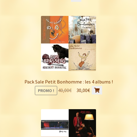
Pack Sale Petit Bonhomme : les 4 albums !
Le
Le
40,00
€
30,00
€
PROMO !
prix
prix
initial
actuel
était :
est :
40,00€.
30,00€.