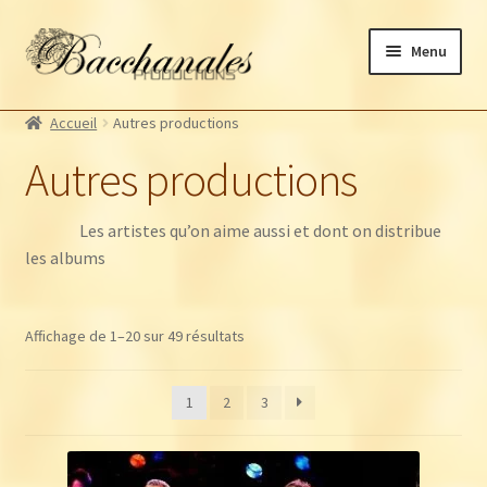
Aller
Aller
Menu
à
au
la
contenu
Albums
navigation
Accueil
Autres productions
Artistes Bacchanales
Autres productions
Autres productions
Souscriptions
Les artistes qu’on aime aussi et dont on distribue
Billetterie
les albums
Trié
Affichage de 1–20 sur 49 résultats
du
plus
1
2
3
récent
au
plus
ancien