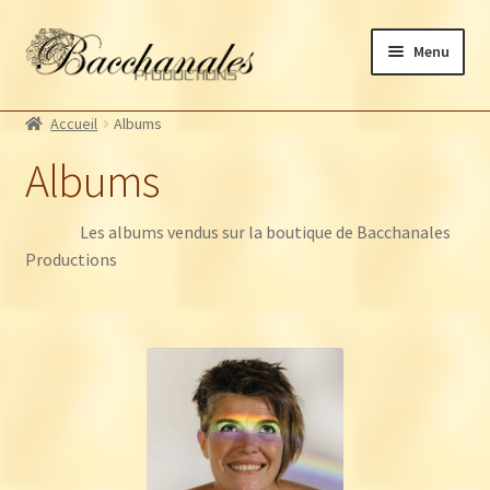
Aller
Aller
Menu
à
au
la
contenu
Albums
navigation
Accueil
Albums
Artistes Bacchanales
Ouvrir
Albums
le
Autres productions
Ouvrir
menu
le
Souscriptions
enfant
Les albums vendus sur la boutique de Bacchanales
menu
Billetterie
Productions
enfant