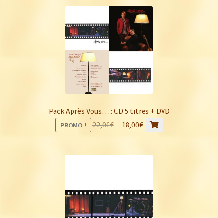
initial
actuel
était :
est :
40,00€.
30,00€.
Pack Après Vous… : CD 5 titres + DVD
Le
Le
22,00
€
18,00
€
PROMO !
prix
prix
initial
actuel
était :
est :
22,00€.
18,00€.