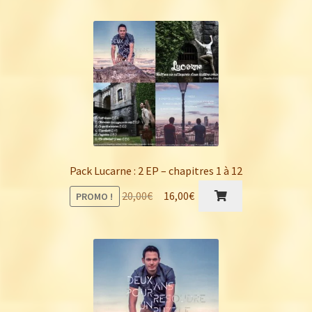
Pack Lucarne : 2 EP – chapitres 1 à 12
Le
Le
20,00
€
16,00
€
PROMO !
prix
prix
initial
actuel
était :
est :
20,00€.
16,00€.