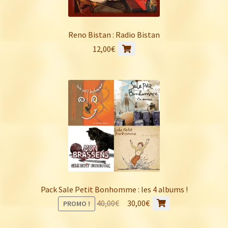
Reno Bistan : Radio Bistan
12,00
€
Pack Sale Petit Bonhomme : les 4 albums !
Le
Le
40,00
€
30,00
€
PROMO !
prix
prix