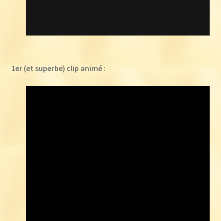
1er (et superbe) clip animé :