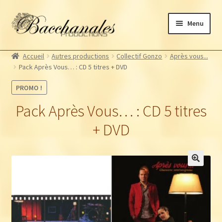
Aller
Aller
Menu
à
au
la
contenu
Albums
navigation
Accueil
Autres productions
Collectif Gonzo
Après vous...
Artistes Bacchanales
Ouvrir
Pack Après Vous… : CD 5 titres + DVD
le
Autres productions
Ouvrir
PROMO !
menu
le
Souscriptions
enfant
Pack Après Vous… : CD 5 titres
menu
Billetterie
enfant
+ DVD
🔍