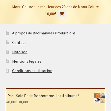
Manu Galure : Le meilleur des 20 ans de Manu Galure
10,00
€
A propos de Bacchanales Productions
Contact
Livraison
Mentions légales
Conditions d’utilisation
Pack Sale Petit Bonhomme : les 4 albums !
Le
Le
40,00
€
30,00
€
prix
prix