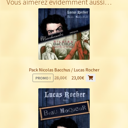
Vous aimerez évidemment aussi…
Pack Nicolas Bacchus / Lucas Rocher
Le
Le
28,00
€
23,00
€
PROMO !
prix
prix
initial
actuel
était :
est :
28,00€.
23,00€.