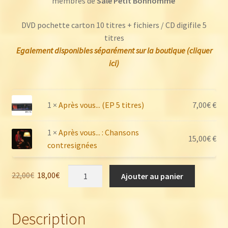
membres de
Sale Petit Bonhomme
DVD pochette carton 10 titres + fichiers / CD digifile 5
titres
Egalement disponibles séparément sur la boutique (cliquer
ici)
1 ×
Après vous... (EP 5 titres)
7,00
€
€
1 ×
Après vous... : Chansons
15,00
€
€
contresignées
quantité
Le
Le
22,00
€
18,00
€
Ajouter au panier
de
prix
prix
Pack
initial
actuel
Après
était :
est :
Description
Vous…
22,00€.
18,00€.