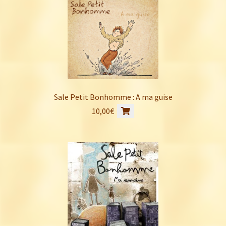
était :
est :
40,00€.
30,00€.
Sale Petit Bonhomme : A ma guise
10,00
€