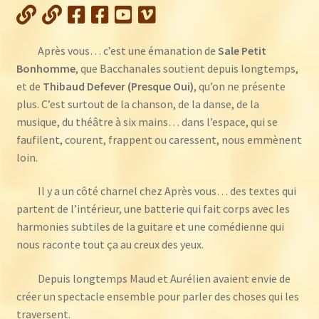
:
CD
5
Après vous… c’est une émanation de
Sale Petit
titres
Bonhomme
, que Bacchanales soutient depuis longtemps,
+
et de
Thibaud Defever (Presque Oui)
, qu’on ne présente
DVD
plus. C’est surtout de la chanson, de la danse, de la
musique, du théâtre à six mains… dans l’espace, qui se
faufilent, courent, frappent ou caressent, nous emmènent
loin.
Il y a un côté charnel chez Après vous… des textes qui
partent de l’intérieur, une batterie qui fait corps avec les
harmonies subtiles de la guitare et une comédienne qui
nous raconte tout ça au creux des yeux.
Depuis longtemps Maud et Aurélien avaient envie de
créer un spectacle ensemble pour parler des choses qui les
traversent.