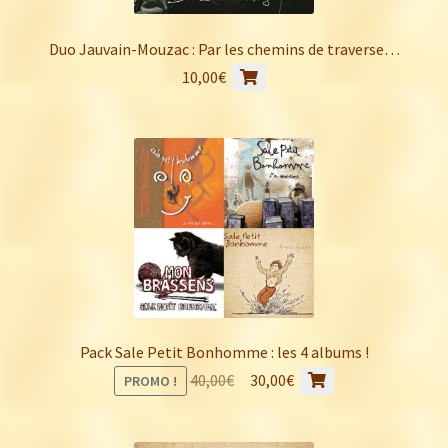
Duo Jauvain-Mouzac : Par les chemins de traverse…
10,00
€
Pack Sale Petit Bonhomme : les 4 albums !
Le
Le
40,00
€
30,00
€
PROMO !
prix
prix
initial
actuel