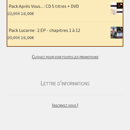
initial
actuel
Pack Après Vous... : CD 5 titres + DVD
était :
est :
Le
Le
22,00
€
18,00
€
40,00€.
30,00€.
prix
prix
initial
actuel
Pack Lucarne : 2 EP - chapitres 1 à 12
était :
est :
Le
Le
20,00
€
16,00
€
22,00€.
18,00€.
prix
prix
initial
actuel
Cliquez pour voir toutes les promotions
était :
est :
20,00€.
16,00€.
Lettre d’informations
Inscrivez vous !