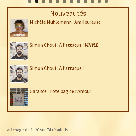
0
1
2
Nouveautés
Michèle Mühlemann : AmHeureuse
Simon Chouf : À l’attaque !
VINYLE
Simon Chouf : À l’attaque !
Garance : Tote bag de l’Amour
Trié
Affichage de 1–20 sur 74 résultats