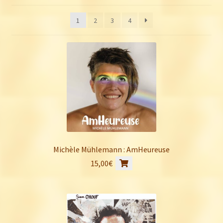
du
plus
1
2
3
4
récent
au
plus
ancien
Michèle Mühlemann : AmHeureuse
15,00
€