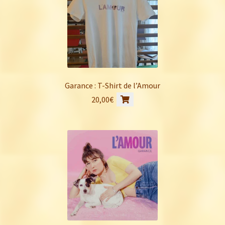
Garance : T-Shirt de l’Amour
Ce
20,00
€
produit
a
plusieurs
variations.
Les
options
peuvent
être
choisies
sur