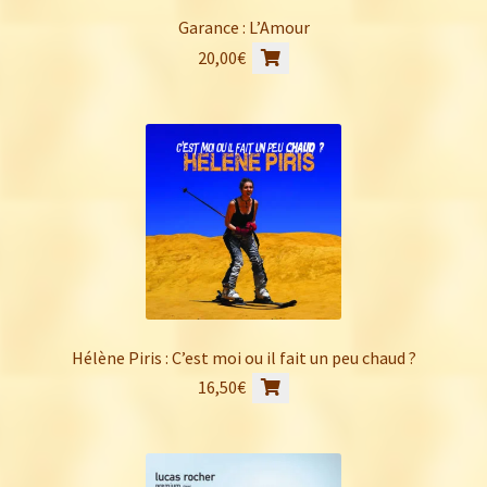
la
Garance : L’Amour
page
20,00
€
du
produit
Hélène Piris : C’est moi ou il fait un peu chaud ?
16,50
€