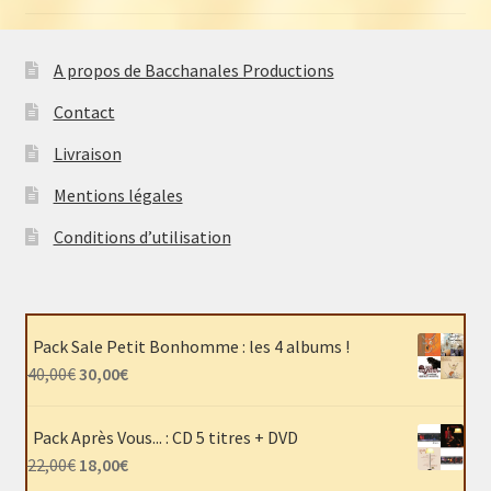
au
plus
ancien
A propos de Bacchanales Productions
Contact
Livraison
Mentions légales
Conditions d’utilisation
Pack Sale Petit Bonhomme : les 4 albums !
Le
Le
40,00
€
30,00
€
prix
prix
initial
actuel
Pack Après Vous... : CD 5 titres + DVD
était :
est :
Le
Le
22,00
€
18,00
€
40,00€.
30,00€.