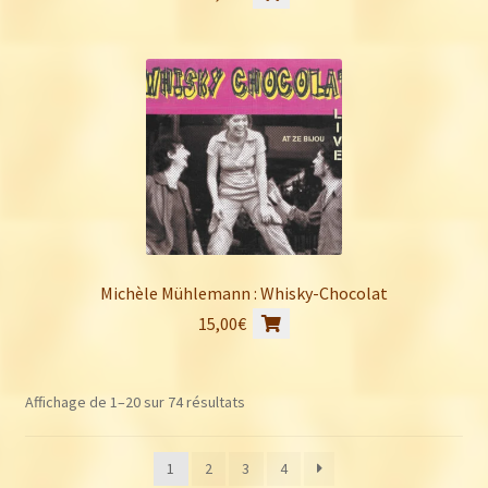
Michèle Mühlemann : Whisky-Chocolat
15,00
€
Trié
Affichage de 1–20 sur 74 résultats
du
plus
1
2
3
4
récent