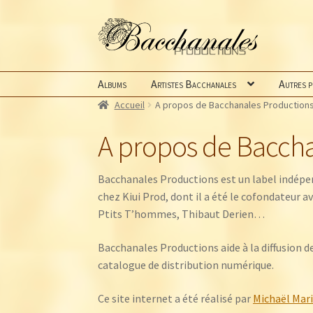
Aller
Aller
à
au
la
contenu
navigation
Albums
Artistes Bacchanales
Autres 
Accueil
A propos de Bacchanales Production
A propos de Bacch
Bacchanales Productions est un label indépe
chez Kiui Prod, dont il a été le cofondateur a
Ptits T’hommes, Thibaut Derien…
Bacchanales Productions aide à la diffusion d
catalogue de distribution numérique.
Ce site internet a été réalisé par
Michaël Mari