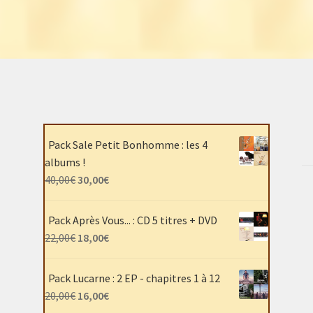
Pack Sale Petit Bonhomme : les 4
albums !
Le
Le
40,00
€
30,00
€
prix
prix
initial
actuel
Pack Après Vous... : CD 5 titres + DVD
était :
est :
Le
Le
22,00
€
18,00
€
40,00€.
30,00€.
prix
prix
initial
actuel
Pack Lucarne : 2 EP - chapitres 1 à 12
était :
est :
Le
Le
20,00
€
16,00
€
22,00€.
18,00€.
prix
prix