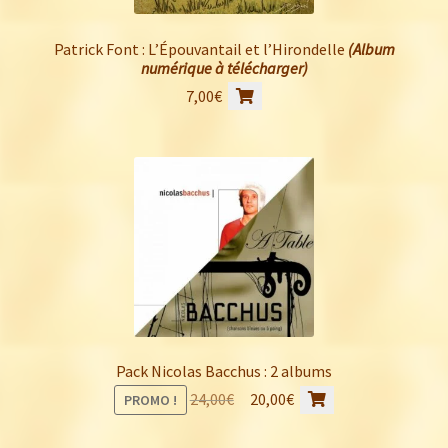
Patrick Font : L’Épouvantail et l’Hirondelle
(Album
numérique à télécharger)
7,00
€
Pack Nicolas Bacchus : 2 albums
Le
Le
24,00
€
20,00
€
PROMO !
prix
prix