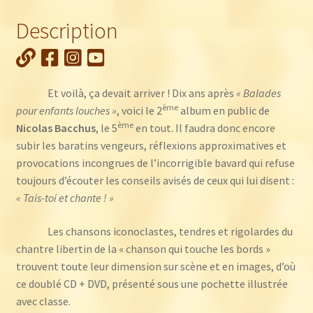
Bacchus
Description
:
Devant
tout
le
Et voilà, ça devait arriver ! Dix ans après
« Balades
monde
ème
pour enfants louches »
, voici le 2
album en public de
(CD
ème
Nicolas Bacchus
, le 5
en tout. Il faudra donc encore
+
subir les baratins vengeurs, réflexions approximatives et
DVD)
provocations incongrues de l’incorrigible bavard qui refuse
toujours d’écouter les conseils avisés de ceux qui lui disent :
« Tais-toi et chante ! »
Les chansons iconoclastes, tendres et rigolardes du
chantre libertin de la « chanson qui touche les bords »
trouvent toute leur dimension sur scène et en images, d’où
ce doublé CD + DVD, présenté sous une pochette illustrée
avec classe.