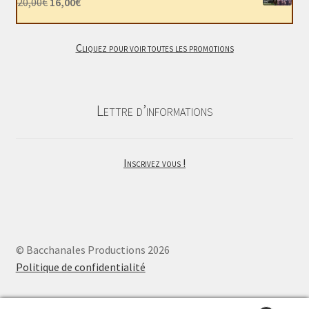
Le
Le
20,00
€
16,00
€
22,00€.
18,00€.
prix
prix
initial
actuel
Cliquez pour voir toutes les promotions
était :
est :
20,00€.
16,00€.
Lettre d’informations
Inscrivez vous !
© Bacchanales Productions 2026
Politique de confidentialité