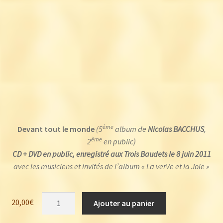
ème
Devant tout le monde
(5
album de
Nicolas BACCHUS
,
ème
2
en public)
CD + DVD en public, enregistré aux Trois Baudets le 8 juin 2011
avec les musiciens et invités de l’album « La verVe et la Joie »
quantité
20,00
€
Ajouter au panier
de
Nicolas