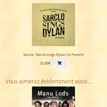
initial
actuel
était :
est :
24,00€.
20,00€.
Sarclo : Sarclo sings Dylan (in French)
15,00
€
Vous aimerez évidemment aussi…