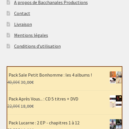
A propos de Bacchanales Productions
Contact
Livraison
Mentions légales
Conditions d’utilisation
Pack Sale Petit Bonhomme : les 4 albums !
Le
Le
40,00
€
30,00
€
prix
prix
initial
actuel
Pack Après Vous... : CD 5 titres + DVD
était :
est :
Le
Le
22,00
€
18,00
€
40,00€.
30,00€.
prix
prix
initial
actuel
Pack Lucarne : 2 EP - chapitres 1 à 12
était :
est :