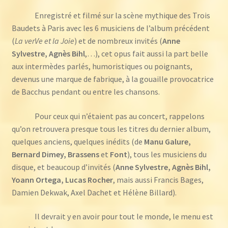
Enregistré et filmé sur la scène mythique des Trois
Baudets à Paris avec les 6 musiciens de l’album précédent
(
La verVe et la Joie
) et de nombreux invités (
Anne
Sylvestre, Agnès Bihl
,…), cet opus fait aussi la part belle
aux intermèdes parlés, humoristiques ou poignants,
devenus une marque de fabrique, à la gouaille provocatrice
de Bacchus pendant ou entre les chansons.
Pour ceux qui n’étaient pas au concert, rappelons
qu’on retrouvera presque tous les titres du dernier album,
quelques anciens, quelques inédits (de
Manu Galure,
Bernard Dimey, Brassens
et
Font
), tous les musiciens du
disque, et beaucoup d’invités (
Anne Sylvestre, Agnès Bihl,
Yoann Ortega, Lucas Rocher
, mais aussi Francis Bages,
Damien Dekwak, Axel Dachet et Hélène Billard).
Il devrait y en avoir pour tout le monde, le menu est