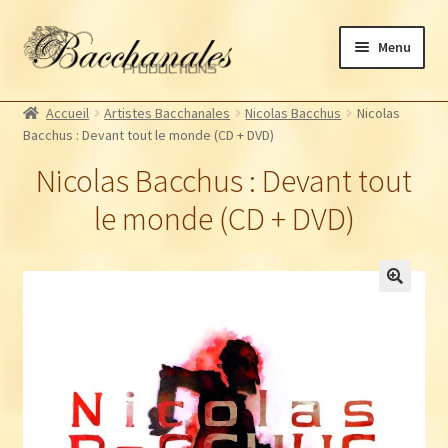
Aller
Aller
Menu
à
au
la
contenu
Albums
navigation
Accueil
Artistes Bacchanales
Nicolas Bacchus
Nicolas
Artistes Bacchanales
Bacchus : Devant tout le monde (CD + DVD)
Autres productions
Nicolas Bacchus : Devant tout
Souscriptions
le monde (CD + DVD)
Billetterie
🔍