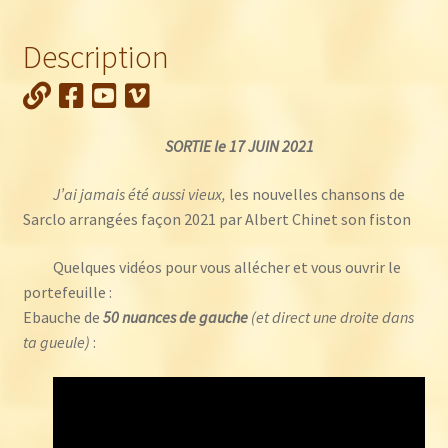
SARCLO
:
Description
J'ai
jamais
été
aussi
SORTIE le 17 JUIN 2021
vieux
J’ai jamais été aussi vieux,
les nouvelles chansons de
Sarclo arrangées façon 2021 par Albert Chinet son fiston
Quelques vidéos pour vous allécher et vous ouvrir le
portefeuille :
Ebauche de
50 nuances de gauche
(et direct une droite dans
ta gueule)
: