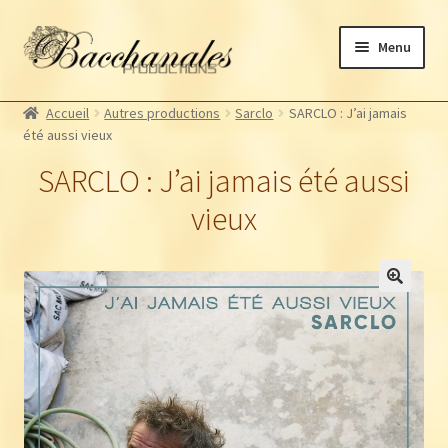
Aller
Aller
Menu
à
au
la
contenu
Albums
navigation
Accueil
Autres productions
Sarclo
SARCLO : J’ai jamais
Artistes Bacchanales
Ouvrir
été aussi vieux
le
Autres productions
Ouvrir
SARCLO : J’ai jamais été aussi
menu
le
Souscriptions
enfant
vieux
menu
Billetterie
enfant
🔍