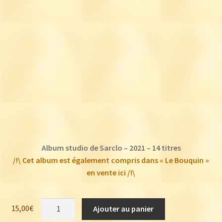
Album studio de Sarclo – 2021 – 14 titres
/!\ Cet album est également compris dans « Le Bouquin »
en vente ici /!\
quantité
15,00
€
Ajouter au panier
de