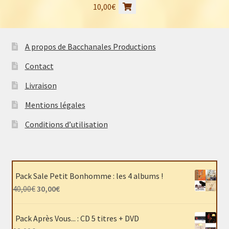
10,00
€
A propos de Bacchanales Productions
Contact
Livraison
Mentions légales
Conditions d’utilisation
Pack Sale Petit Bonhomme : les 4 albums !
Le
Le
40,00
€
30,00
€
prix
prix
initial
actuel
Pack Après Vous... : CD 5 titres + DVD
était :
est :