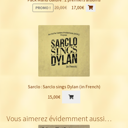
page
Le
Le
20,00
€
17,00
€
PROMO !
du
prix
prix
produit
initial
actuel
était :
est :
20,00€.
17,00€.
Sarclo : Sarclo sings Dylan (in French)
15,00
€
Vous aimerez évidemment aussi…