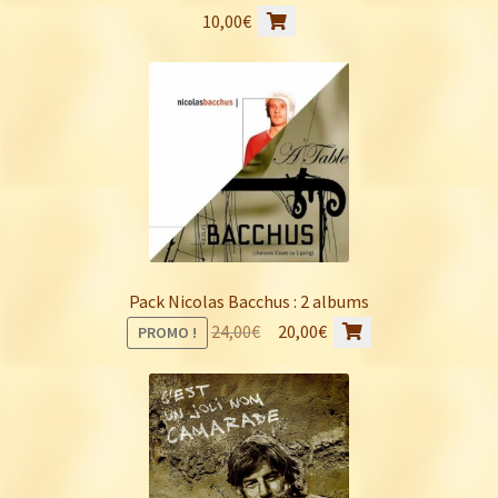
10,00
€
Pack Nicolas Bacchus : 2 albums
Le
Le
24,00
€
20,00
€
PROMO !
prix
prix
initial
actuel
était :
est :
24,00€.
20,00€.