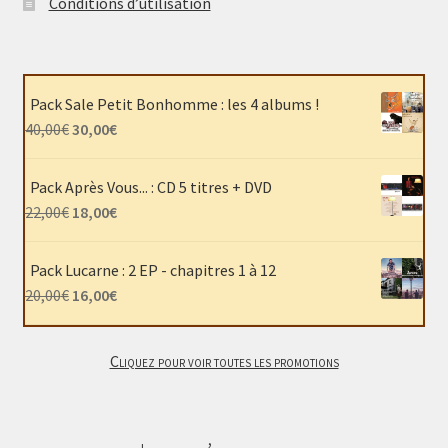
Conditions d’utilisation
Pack Sale Petit Bonhomme : les 4 albums !
Le
Le
40,00
€
30,00
€
prix
prix
initial
actuel
Pack Après Vous... : CD 5 titres + DVD
était :
est :
Le
Le
22,00
€
18,00
€
40,00€.
30,00€.
prix
prix
initial
actuel
Pack Lucarne : 2 EP - chapitres 1 à 12
était :
est :
Le
Le
20,00
€
16,00
€
22,00€.
18,00€.
prix
prix
initial
actuel
Cliquez pour voir toutes les promotions
était :
est :
20,00€.
16,00€.