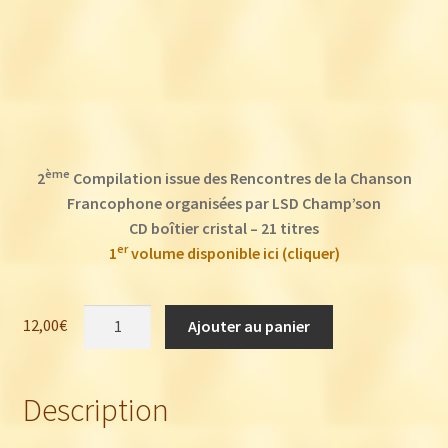
ème
2
Compilation issue des Rencontres de la Chanson
Francophone organisées par LSD Champ’son
CD boîtier cristal – 21 titres
er
1
volume disponible ici (cliquer)
quantité
12,00
€
Ajouter au panier
de
Rencontres
de
Description
la
Chanson