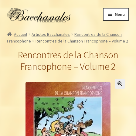
Aller
Aller
Menu
à
au
la
contenu
Albums
navigation
Accueil
Artistes Bacchanales
Rencontres de la Chanson
Artistes Bacchanales
Francophone
Rencontres de la Chanson Francophone – Volume 2
Autres productions
Rencontres de la Chanson
Souscriptions
Francophone – Volume 2
Billetterie
🔍