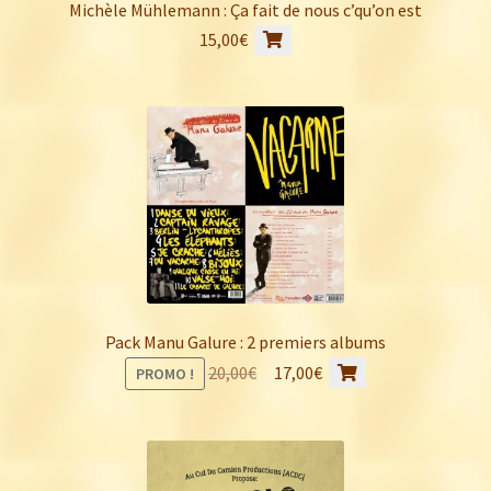
sur
Michèle Mühlemann : Ça fait de nous c’qu’on est
la
15,00
€
page
du
produit
Pack Manu Galure : 2 premiers albums
Le
Le
20,00
€
17,00
€
PROMO !
prix
prix
initial
actuel
était :
est :
20,00€.
17,00€.