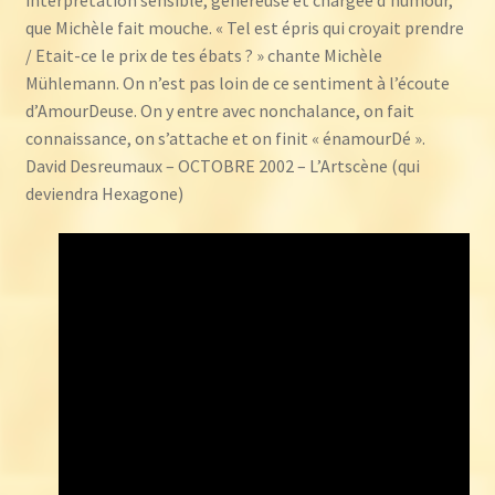
interprétation sensible, généreuse et chargée d’humour,
que Michèle fait mouche. « Tel est épris qui croyait prendre
/ Etait-ce le prix de tes ébats ? » chante Michèle
Mühlemann. On n’est pas loin de ce sentiment à l’écoute
d’AmourDeuse. On y entre avec nonchalance, on fait
connaissance, on s’attache et on finit « énamourDé ».
David Desreumaux – OCTOBRE 2002 – L’Artscène (qui
deviendra Hexagone)