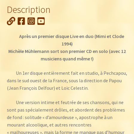
Mühlemann
Description
:
Amourdeuse
Après un premier disque Live en duo (Mimi et Clode
1994)
Michèle Mühlemann sort son premier CD en solo (avec 12
musiciens quand même !)
Un 1er disque entièrement fait en studio, à Pechcapou,
dans le sud ouest de la France, sous la direction de Papou
(Jean François Delfour) et Loïc Celestin.
Une version intime et feutrée de ses chansons, qui ne
sont pas spécialement drôles, et abordent des problèmes
de fond : solitude « d’amourdeuse », apostrophe à un
mourant alcoolique, et autres rencontres
« malhoureuses », mais la forme ne manque pas d’humour