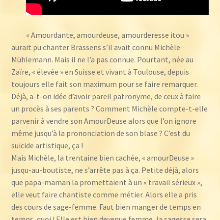
« Amourdante, amourdeuse, amourderesse itou »
aurait pu chanter Brassens s’il avait connu Michèle
Mühlemann. Mais il ne l’a pas connue. Pourtant, née au
Zaïre, « élevée » en Suisse et vivant à Toulouse, depuis
toujours elle fait son maximum pour se faire remarquer.
Déjà, a-t-on idée d’avoir pareil patronyme, de ceux à faire
un procès à ses parents ? Comment Michèle compte-t-elle
parvenir à vendre son AmourDeuse alors que l’on ignore
même jusqu’à la prononciation de son blase ? C’est du
suicide artistique, ça !
Mais Michèle, la trentaine bien cachée, « amourDeuse »
jusqu-au-boutiste, ne s’arrête pas à ça. Petite déjà, alors
que papa-maman la promettaient à un « travail sérieux »,
elle veut faire chantiste comme métier. Alors elle a pris
des cours de sage-femme. Faut bien manger de temps en
temps, quoi ! Elle est bien devenue femme, la sagesse sera