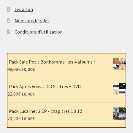
Livraison
Mentions légales
Conditions d’utilisation
Pack Sale Petit Bonhomme : les 4 albums !
Le
Le
40,00
€
30,00
€
prix
prix
initial
actuel
Pack Après Vous... : CD 5 titres + DVD
était :
est :
Le
Le
22,00
€
18,00
€
40,00€.
30,00€.
prix
prix
initial
actuel
Pack Lucarne : 2 EP - chapitres 1 à 12
était :
est :
Le
Le
20,00
€
16,00
€
22,00€.
18,00€.
prix
prix
initial
actuel