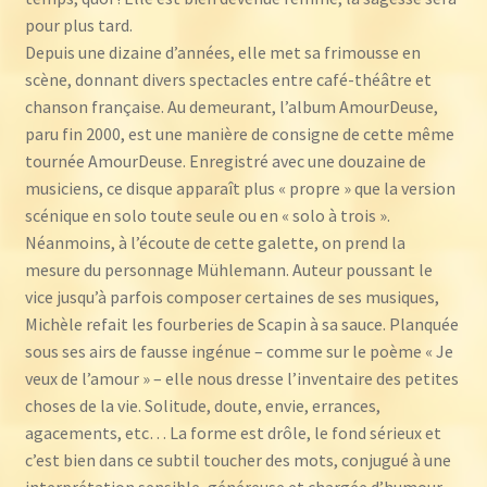
pour plus tard.
Depuis une dizaine d’années, elle met sa frimousse en
scène, donnant divers spectacles entre café-théâtre et
chanson française. Au demeurant, l’album AmourDeuse,
paru fin 2000, est une manière de consigne de cette même
tournée AmourDeuse. Enregistré avec une douzaine de
musiciens, ce disque apparaît plus « propre » que la version
scénique en solo toute seule ou en « solo à trois ».
Néanmoins, à l’écoute de cette galette, on prend la
mesure du personnage Mühlemann. Auteur poussant le
vice jusqu’à parfois composer certaines de ses musiques,
Michèle refait les fourberies de Scapin à sa sauce. Planquée
sous ses airs de fausse ingénue – comme sur le poème « Je
veux de l’amour » – elle nous dresse l’inventaire des petites
choses de la vie. Solitude, doute, envie, errances,
agacements, etc… La forme est drôle, le fond sérieux et
c’est bien dans ce subtil toucher des mots, conjugué à une