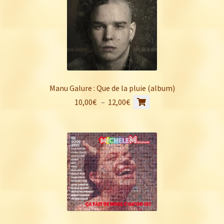
Manu Galure : Que de la pluie (album)
Ce
Plage
10,00
€
–
12,00
€
produit
de
a
prix :
plusieurs
10,00€
variations.
à
Les
12,00€
options
peuvent
être
choisies