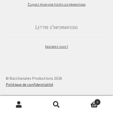
Cliquez pour voir toutes les promotions
était :
est :
20,00€.
16,00€.
Lettre d’informations
Inscrivez vous !
© Bacchanales Productions 2026
Politique de confidentialité
0
Recherche
Recherche