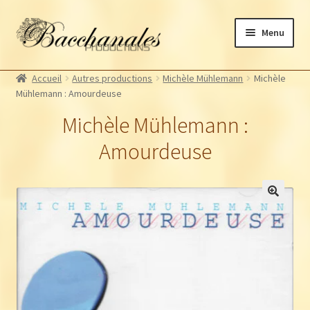
Aller
Aller
Menu
à
au
la
contenu
Albums
navigation
Accueil
Autres productions
Michèle Mühlemann
Michèle
Artistes Bacchanales
Ouvrir
Mühlemann : Amourdeuse
le
Autres productions
Ouvrir
Michèle Mühlemann :
menu
le
Souscriptions
enfant
Amourdeuse
menu
Billetterie
enfant
🔍