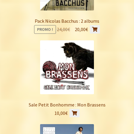
Pack Nicolas Bacchus : 2 albums
Le
Le
24,00
€
20,00
€
PROMO !
prix
prix
initial
actuel
était :
est :
24,00€.
20,00€.
Sale Petit Bonhomme : Mon Brassens
10,00
€