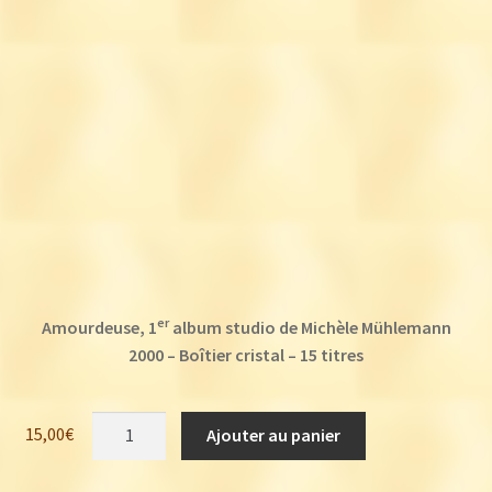
er
Amourdeuse, 1
album studio de Michèle Mühlemann
2000 – Boîtier cristal – 15 titres
quantité
15,00
€
Ajouter au panier
de
Michèle