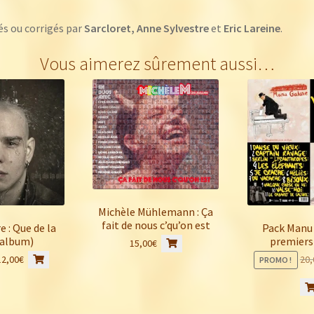
és ou corrigés par
Sarcloret, Anne Sylvestre
et
Eric Lareine
.
Vous aimerez sûrement aussi…
Michèle Mühlemann : Ça
fait de nous c’qu’on est
 : Que de la
Pack Manu 
(album)
premiers
15,00
€
Ce
Plage
12,00
€
20,
PROMO !
produit
de
a
prix :
plusieurs
10,00€