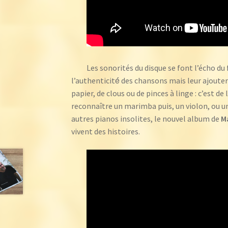
Les sonorités du disque se font l’écho du 
l’authenticité́ des chansons mais leur ajouter
papier, de clous ou de pinces à linge : c’est d
reconnaître un marimba puis, un violon, ou un 
autres pianos insolites, le nouvel album de
M
vivent des histoires.