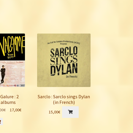
Galure : 2
Sarclo : Sarclo sings Dylan
 albums
(in French)
Le
Le
00
€
17,00
€
15,00
€
prix
prix
initial
actuel
était :
est :