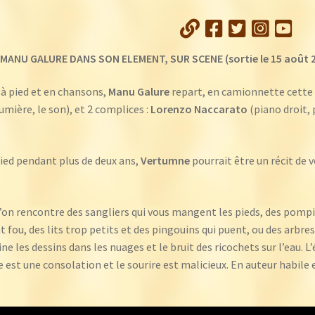
MANU GALURE DANS SON ELEMENT, SUR SCENE (sortie le 15 août 
 à pied et en chansons,
Manu Galure
repart, en camionnette cette fo
mière, le son), et 2 complices :
Lorenzo Naccarato
(piano droit, 
 pied pendant plus de deux ans,
Vertumne
pourrait être un récit de 
l’on rencontre des sangliers qui vous mangent les pieds, des pompie
nt fou, des lits trop petits et des pingouins qui puent, ou des arbr
ne les dessins dans les nuages et le bruit des ricochets sur l’eau. L
se est une consolation et le sourire est malicieux. En auteur habile e