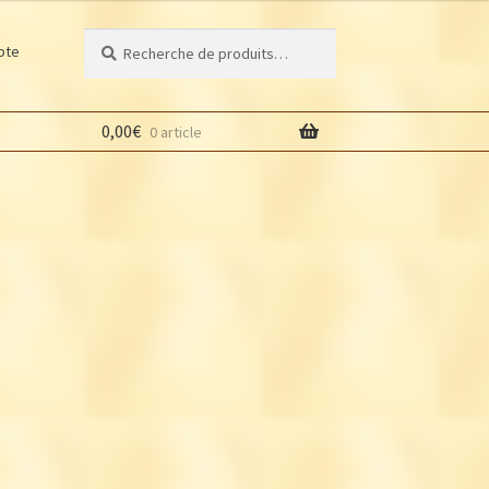
Recherche
Recherche
pte
pour :
0,00
€
0 article