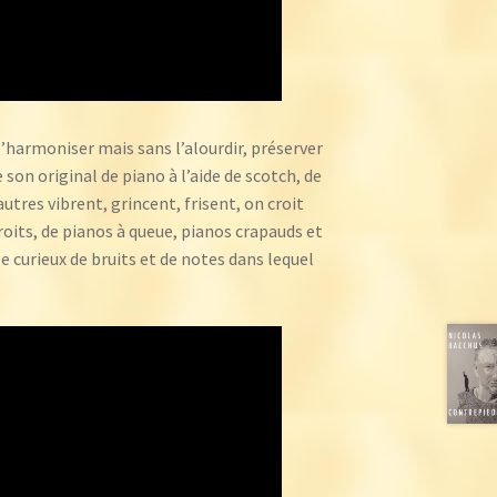
 l’harmoniser mais sans l’alourdir, préserver
son original de piano à l’aide de scotch, de
’autres vibrent, grincent, frisent, on croit
oits, de pianos à queue, pianos crapauds et
 curieux de bruits et de notes dans lequel