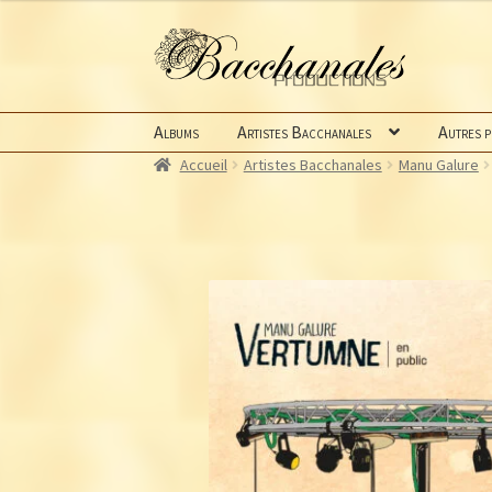
Aller
Aller
à
au
la
contenu
navigation
Albums
Artistes Bacchanales
Autres 
Accueil
Artistes Bacchanales
Manu Galure