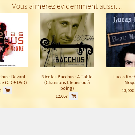
variations.
à
Vous aimerez évidemment aussi…
Les
12,00€
options
peuvent
être
choisies
sur
la
page
du
produit
chus : Devant
Nicolas Bacchus : A Table
Lucas Roch
de (CD + DVD)
(Chansons bleues ou à
Moqu
poing)
€
13,00
€
12,00
€