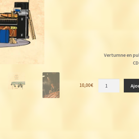
Vertumne en pub
CD
quantité
10,00
€
Ajo
de
Manu
Galure
:
Vertumne
en
public