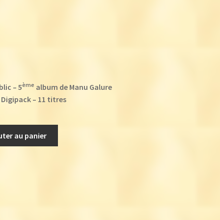
ème
lic – 5
album de Manu Galure
 Digipack – 11 titres
uter au panier