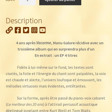
de
Manu
Galure
Description
:
Que
de
la
4 ans après
Vacarme
, Manu Galure récidive avec un
pluie
troisième album qui en surprendra plus d’un
(EP
En extrait : un EP 4 titres
4
titres)
Fidèle à lui-même sur le fond, les textes sont
ciselés, la folie et l’énergie du chant sont palpables, la voix
est chaude et alerte, l’univers loufoque et émouvant, les
mélodies virtuoses mais évidentes, entêtantes.
Sur la forme, après être passé du piano-voix cabaret
(
Le meilleur des 20 ans
) à l’attirail percussif acoustique
déglingué jonglant entre Kurt Weill et Tom Waits