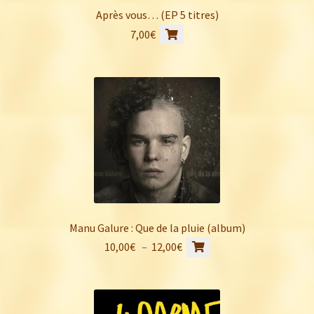
Après vous… (EP 5 titres)
7,00
€
Manu Galure : Que de la pluie (album)
Ce
Plage
10,00
€
–
12,00
€
produit
de
a
prix :
plusieurs
10,00€