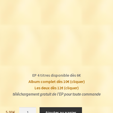
EP 4 titres disponible dès 6€
Album complet dès 10€ (cliquer)
Les deux dès 12€ (cliquer)
téléchargement gratuit de l’EP pour toute commande
quantité
5,00
€
Ajouter au panier