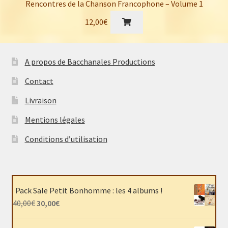
Rencontres de la Chanson Francophone – Volume 1
12,00
€
A propos de Bacchanales Productions
Contact
Livraison
Mentions légales
Conditions d’utilisation
Pack Sale Petit Bonhomme : les 4 albums !
Le
Le
40,00
€
30,00
€
prix
prix
initial
actuel