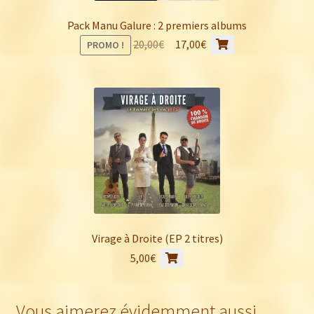
Pack Manu Galure : 2 premiers albums
Le
Le
20,00
€
17,00
€
PROMO !
prix
prix
initial
actuel
était :
est :
20,00€.
17,00€.
Virage à Droite (EP 2 titres)
5,00
€
Vous aimerez évidemment aussi…