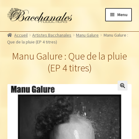
Aller
Aller
Menu
à
au
la
contenu
Albums
navigation
Accueil
Artistes Bacchanales
Manu Galure
Manu Galure :
Artistes Bacchanales
Ouvrir
Que de la pluie (EP 4 titres)
le
Autres productions
Ouvrir
Manu Galure : Que de la pluie
menu
le
Souscriptions
enfant
(EP 4 titres)
menu
Billetterie
enfant
🔍