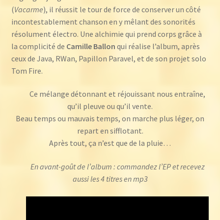
(
Vacarme
), il réussit le tour de force de conserver un côté
incontestablement chanson en y mêlant des sonorités
résolument électro. Une alchimie qui prend corps grâce à
la complicité de
Camille Ballon
qui réalise l’album, après
ceux de Java, RWan, Papillon Paravel, et de son projet solo
Tom Fire.
Ce mélange détonnant et réjouissant nous entraîne,
qu’il pleuve ou qu’il vente.
Beau temps ou mauvais temps, on marche plus léger, on
repart en sifflotant.
Après tout, ça n’est que de la pluie…
En avant-goût de l’album : commandez l’EP et recevez
aussi les 4 titres en mp3