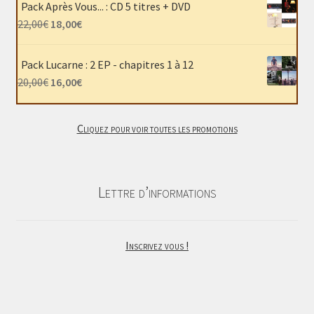
Pack Après Vous... : CD 5 titres + DVD
était :
est :
Le
Le
22,00
€
18,00
€
40,00€.
30,00€.
prix
prix
initial
actuel
Pack Lucarne : 2 EP - chapitres 1 à 12
était :
est :
Le
Le
20,00
€
16,00
€
22,00€.
18,00€.
prix
prix
initial
actuel
Cliquez pour voir toutes les promotions
était :
est :
20,00€.
16,00€.
Lettre d’informations
Inscrivez vous !