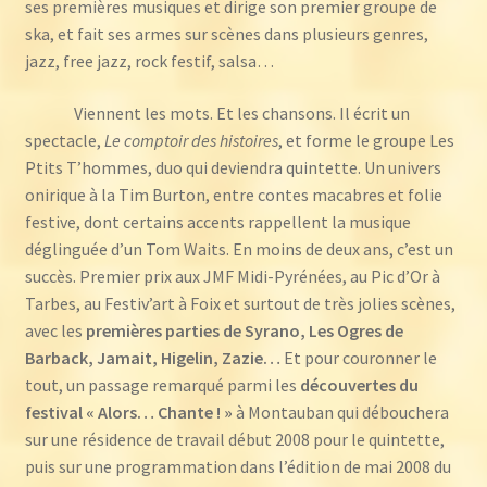
ses premières musiques et dirige son premier groupe de
ska, et fait ses armes sur scènes dans plusieurs genres,
jazz, free jazz, rock festif, salsa…
Viennent les mots. Et les chansons. Il écrit un
spectacle,
Le comptoir des histoires
, et forme le groupe Les
Ptits T’hommes, duo qui deviendra quintette. Un univers
onirique à la Tim Burton, entre contes macabres et folie
festive, dont certains accents rappellent la musique
déglinguée d’un Tom Waits. En moins de deux ans, c’est un
succès. Premier prix aux JMF Midi-Pyrénées, au Pic d’Or à
Tarbes, au Festiv’art à Foix et surtout de très jolies scènes,
avec les
premières parties de Syrano, Les Ogres de
Barback, Jamait, Higelin, Zazie…
Et pour couronner le
tout, un passage remarqué parmi les
découvertes du
festival « Alors… Chante ! »
à Montauban qui débouchera
sur une résidence de travail début 2008 pour le quintette,
puis sur une programmation dans l’édition de mai 2008 du