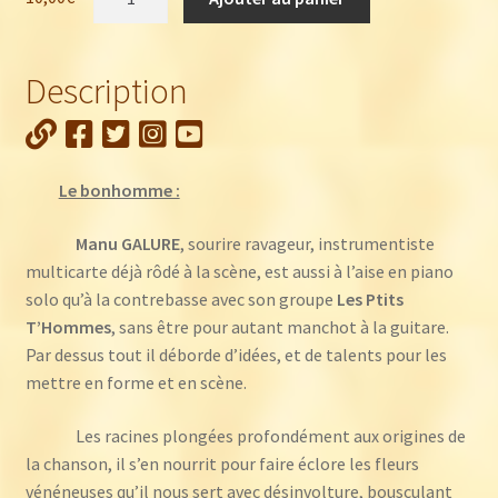
de
Manu
Galure
Description
:
Le
meilleur
des
Le bonhomme :
20
ans
Manu GALURE
, sourire ravageur, instrumentiste
de
multicarte déjà rôdé à la scène, est aussi à l’aise en piano
Manu
solo qu’à la contrebasse avec son groupe
Les Ptits
Galure
T’Hommes
, sans être pour autant manchot à la guitare.
Par dessus tout il déborde d’idées, et de talents pour les
mettre en forme et en scène.
Les racines plongées profondément aux origines de
la chanson, il s’en nourrit pour faire éclore les fleurs
vénéneuses qu’il nous sert avec désinvolture, bousculant