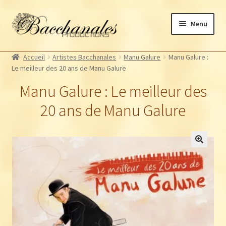
Aller
Aller
Menu
à
au
la
contenu
Albums
navigation
Accueil
Artistes Bacchanales
Manu Galure
Manu Galure :
Artistes Bacchanales
Le meilleur des 20 ans de Manu Galure
Autres productions
Manu Galure : Le meilleur des
Souscriptions
20 ans de Manu Galure
Billetterie
🔍