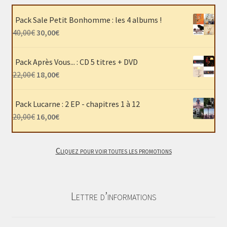
Pack Sale Petit Bonhomme : les 4 albums !
Le
Le
40,00
€
30,00
€
prix
prix
initial
actuel
Pack Après Vous... : CD 5 titres + DVD
était :
est :
Le
Le
22,00
€
18,00
€
40,00€.
30,00€.
prix
prix
initial
actuel
Pack Lucarne : 2 EP - chapitres 1 à 12
était :
est :
Le
Le
20,00
€
16,00
€
22,00€.
18,00€.
prix
prix
initial
actuel
Cliquez pour voir toutes les promotions
était :
est :
20,00€.
16,00€.
Lettre d’informations