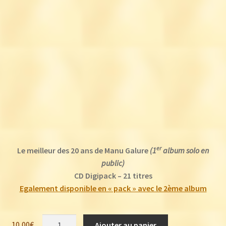
er
Le meilleur des 20 ans de Manu Galure
(1
album solo en
public)
CD Digipack – 21 titres
Egalement disponible en « pack » avec le 2ème album
quantité
10,00
€
Ajouter au panier