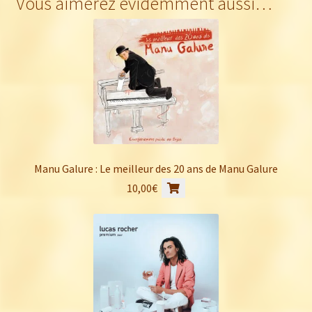
Vous aimerez évidemment aussi…
était :
est :
28,00€.
23,00€.
Manu Galure : Le meilleur des 20 ans de Manu Galure
10,00
€