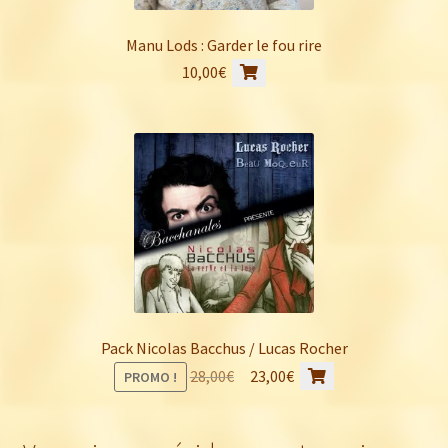
Manu Lods : Garder le fou rire
10,00
€
Pack Nicolas Bacchus / Lucas Rocher
Le
Le
28,00
€
23,00
€
PROMO !
prix
prix
initial
actuel