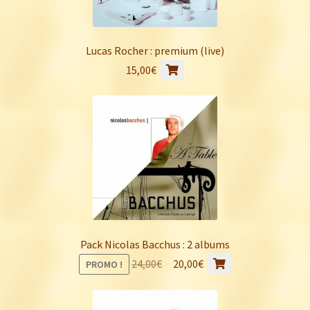
Lucas Rocher : premium (live)
15,00
€
Pack Nicolas Bacchus : 2 albums
Le
Le
24,00
€
20,00
€
PROMO !
prix
prix
initial
actuel