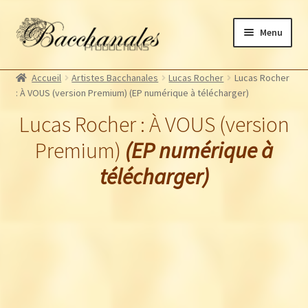
Aller
Aller
Menu
à
au
la
contenu
Albums
navigation
Accueil
Artistes Bacchanales
Lucas Rocher
Lucas Rocher
Artistes Bacchanales
: À VOUS (version Premium) (EP numérique à télécharger)
Autres productions
Lucas Rocher : À VOUS (version
Souscriptions
Premium)
(EP numérique à
Billetterie
télécharger)