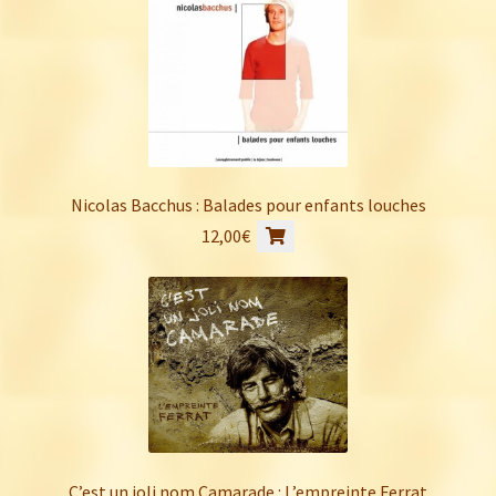
était :
est :
24,00€.
20,00€.
Nicolas Bacchus : Balades pour enfants louches
12,00
€
C’est un joli nom Camarade : L’empreinte Ferrat