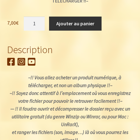
TELECHARGER !!–
quantité
7,00
€
Ajouter au panier
de
Lucas
Rocher
Description
:
À
VOUS
(version
–!! Vous allez acheter un produit numérique, à
Premium)
télécharger, et non un album physique !!–
(EP
–!! Soyez donc attentif à l’emplacement où vous enregistrez
numérique
votre fichier pour pouvoir le retrouver facilement !!–
à
— !! Il faudra ouvrir et décompresser le dossier reçu avec un
télécharger)
utilitaire gratuit (du genre Winzip ou Winrar, ou pour Mac :
UnRarX),
et ranger les fichiers (son, image…) là où vous pourrez les