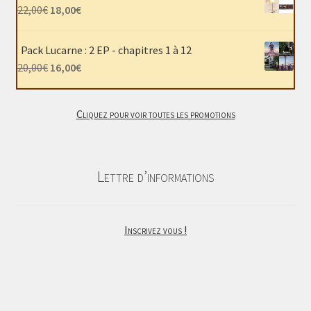
était :
est :
Le
Le
22,00
€
18,00
€
40,00€.
30,00€.
prix
prix
initial
actuel
Pack Lucarne : 2 EP - chapitres 1 à 12
était :
est :
Le
Le
20,00
€
16,00
€
22,00€.
18,00€.
prix
prix
initial
actuel
Cliquez pour voir toutes les promotions
était :
est :
20,00€.
16,00€.
Lettre d’informations
Inscrivez vous !