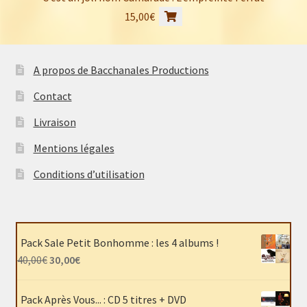
15,00
€
A propos de Bacchanales Productions
Contact
Livraison
Mentions légales
Conditions d’utilisation
Pack Sale Petit Bonhomme : les 4 albums !
Le
Le
40,00
€
30,00
€
prix
prix
initial
actuel
Pack Après Vous... : CD 5 titres + DVD