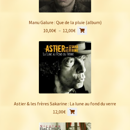
Manu Galure : Que de la pluie (album)
Ce
Plage
10,00
€
–
12,00
€
produit
de
a
prix :
plusieurs
10,00€
variations.
à
Les
12,00€
options
peuvent
être
choisies
sur
Astier & les frères Sakarine : La lune au fond du verre
la
12,00
€
page
du