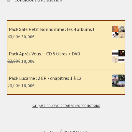
Pack Sale Petit Bonhomme : les 4 albums !
Le
Le
40,00
€
30,00
€
prix
prix
initial
actuel
Pack Après Vous... : CD 5 titres + DVD
était :
est :
Le
Le
22,00
€
18,00
€
40,00€.
30,00€.
prix
prix
initial
actuel
Pack Lucarne : 2 EP - chapitres 1 à 12
était :
est :
Le
Le
20,00
€
16,00
€
22,00€.
18,00€.
prix
prix
initial
actuel
Cliquez pour voir toutes les promotions
était :
est :
20,00€.
16,00€.
Lettre d’informations