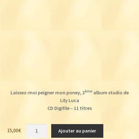
ème
Laissez-moi peigner mon poney, 2
album studio de
Lily Luca
CD Digifile – 11 titres
quantité
15,00
€
Ajouter au panier
de