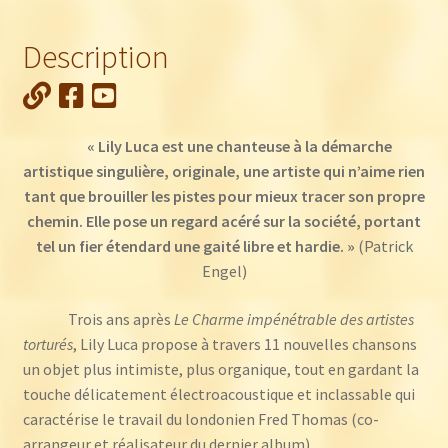
Lily
Luca
Description
:
Laissez-
moi
peigner
« Lily Luca est une chanteuse à la démarche
mon
artistique singulière, originale, une artiste qui n’aime rien
poney
tant que brouiller les pistes pour mieux tracer son propre
chemin. Elle pose un regard acéré sur la société, portant
tel un fier étendard une gaité libre et hardie. »
(Patrick
Engel)
Trois ans après
Le Charme impénétrable des artistes
torturés
, Lily Luca propose à travers 11 nouvelles chansons
un objet plus intimiste, plus organique, tout en gardant la
touche délicatement électroacoustique et inclassable qui
caractérise le travail du londonien Fred Thomas (co-
arrangeur et réalisateur du dernier album).