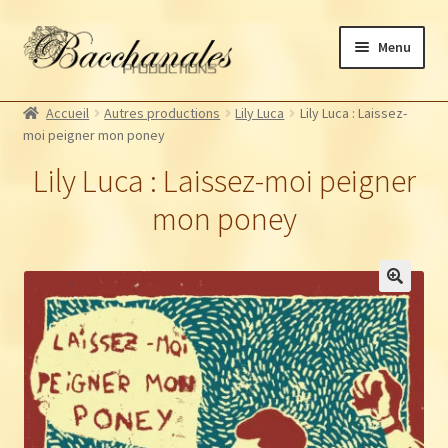
Aller
Aller
Menu
à
au
la
contenu
Albums
navigation
Accueil
Autres productions
Lily Luca
Lily Luca : Laissez-
Artistes Bacchanales
moi peigner mon poney
Autres productions
Lily Luca : Laissez-moi peigner
Souscriptions
mon poney
Billetterie
🔍