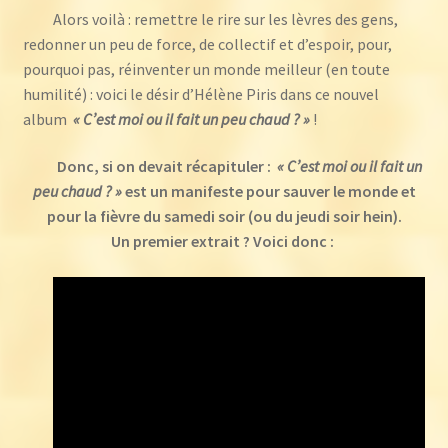
Alors voilà : remettre le rire sur les lèvres des gens,
redonner un peu de force, de collectif et d’espoir, pour,
pourquoi pas, réinventer un monde meilleur (en toute
humilité) : voici le désir d’Hélène Piris dans ce nouvel
album
« C’est moi ou il fait un peu chaud ? »
!
Donc, si on devait récapituler :
« C’est moi ou il fait un
peu chaud ? »
est un manifeste pour sauver le monde et
pour la fièvre du samedi soir (ou du jeudi soir hein).
Un premier extrait ? Voici donc :