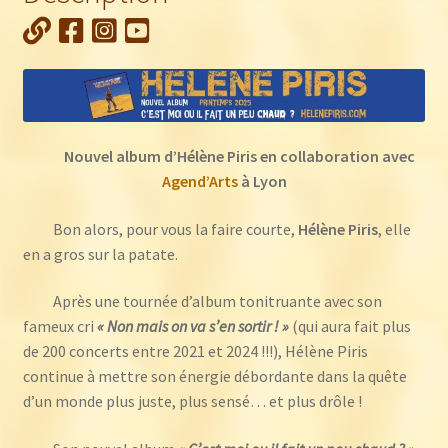
C'est
moi
ou
il
fait
un
Nouvel album d’Hélène Piris
en collaboration avec
peu
Agend’Arts
à Lyon
chaud
?
Bon alors, pour vous la faire courte,
Hélène Piris
, elle
en a gros sur la patate.
Après une tournée d’album tonitruante avec son
fameux cri
« Non mais on va s’en sortir ! »
(qui aura fait plus
de 200 concerts entre 2021 et 2024 !!!), Hélène Piris
continue à mettre son énergie débordante dans la quête
d’un monde plus juste, plus sensé… et plus drôle !