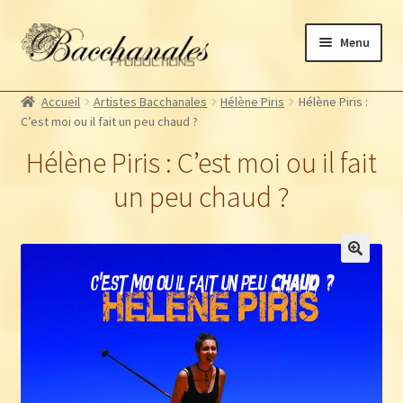
Aller
Aller
Menu
à
au
la
contenu
Albums
navigation
Accueil
Artistes Bacchanales
Hélène Piris
Hélène Piris :
Artistes Bacchanales
Ouvrir
C’est moi ou il fait un peu chaud ?
le
Autres productions
Ouvrir
Hélène Piris : C’est moi ou il fait
menu
le
Souscriptions
enfant
un peu chaud ?
menu
Billetterie
enfant
🔍