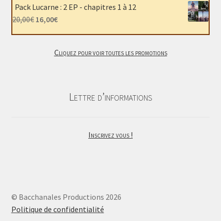
initial
actuel
Pack Lucarne : 2 EP - chapitres 1 à 12
était :
est :
Le
Le
20,00
€
16,00
€
22,00€.
18,00€.
prix
prix
initial
actuel
Cliquez pour voir toutes les promotions
était :
est :
20,00€.
16,00€.
Lettre d’informations
Inscrivez vous !
© Bacchanales Productions 2026
Politique de confidentialité