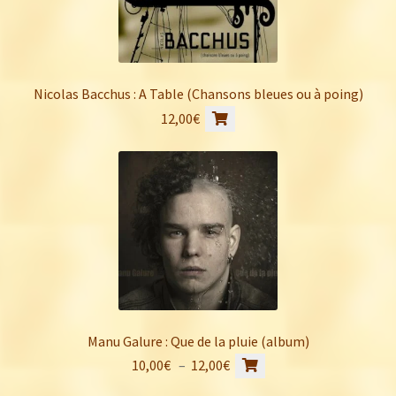
Nicolas Bacchus : A Table (Chansons bleues ou à poing)
12,00
€
Manu Galure : Que de la pluie (album)
Ce
Plage
10,00
€
–
12,00
€
produit
de