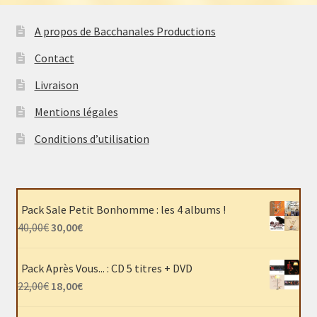
a
prix :
plusieurs
10,00€
A propos de Bacchanales Productions
variations.
à
Contact
Les
12,00€
options
Livraison
peuvent
Mentions légales
être
choisies
Conditions d’utilisation
sur
la
page
du
Pack Sale Petit Bonhomme : les 4 albums !
produit
Le
Le
40,00
€
30,00
€
prix
prix
initial
actuel
Pack Après Vous... : CD 5 titres + DVD
était :
est :
Le
Le
22,00
€
18,00
€
40,00€.
30,00€.
prix
prix