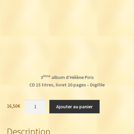
ème
3
album d’Hélène Piris
CD 15 titres, livret 20 pages – Digifile
quantité
16,50
€
Ajouter au panier
de
Hélène
Piris
Description
: