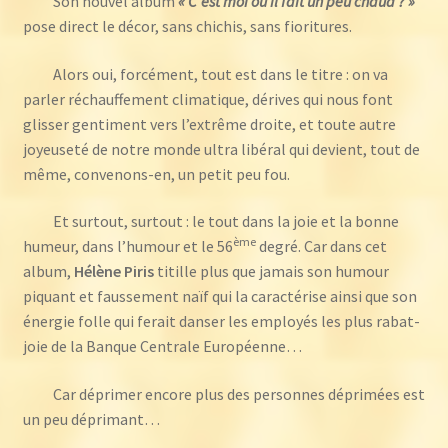
Son nouvel album
« C’est moi ou il fait un peu chaud ? »
pose direct le décor, sans chichis, sans fioritures.
Alors oui, forcément, tout est dans le titre : on va
parler réchauffement climatique, dérives qui nous font
glisser gentiment vers l’extrême droite, et toute autre
joyeuseté de notre monde ultra libéral qui devient, tout de
même, convenons-en, un petit peu fou.
Et surtout, surtout : le tout dans la joie et la bonne
ème
humeur, dans l’humour et le 56
degré. Car dans cet
album,
Hélène Piris
titille plus que jamais son humour
piquant et faussement naïf qui la caractérise ainsi que son
énergie folle qui ferait danser les employés les plus rabat-
joie de la Banque Centrale Européenne…
Car déprimer encore plus des personnes déprimées est
un peu déprimant…