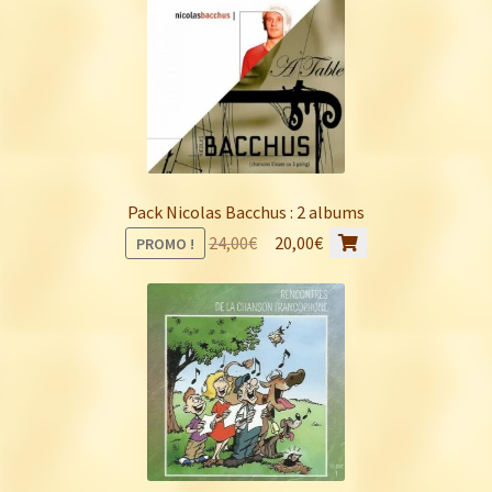
Pack Nicolas Bacchus : 2 albums
Le
Le
24,00
€
20,00
€
PROMO !
prix
prix
initial
actuel
était :
est :
24,00€.
20,00€.