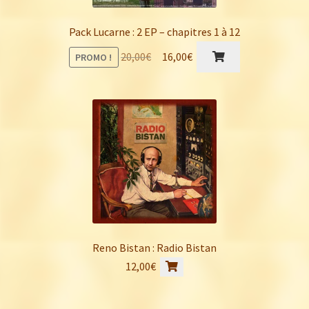
Pack Lucarne : 2 EP – chapitres 1 à 12
Le
Le
20,00
€
16,00
€
PROMO !
prix
prix
initial
actuel
était :
est :
20,00€.
16,00€.
Reno Bistan : Radio Bistan
12,00
€