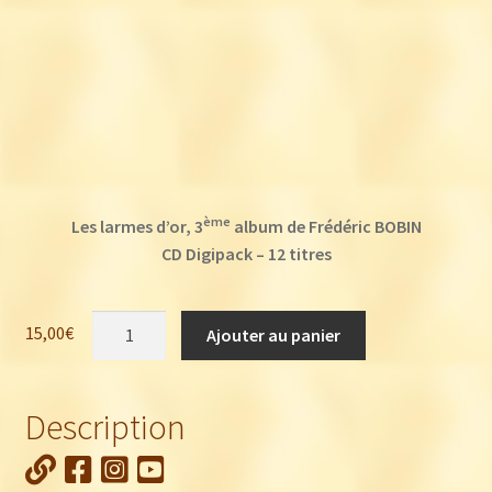
ème
Les larmes d’or, 3
album de Frédéric BOBIN
CD Digipack – 12 titres
quantité
15,00
€
Ajouter au panier
de
Frédéric
Bobin
Description
:
Les
larmes