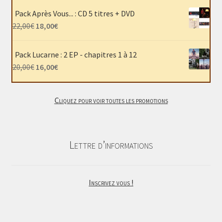
initial
actuel
Pack Après Vous... : CD 5 titres + DVD
était :
est :
Le
Le
22,00
€
18,00
€
40,00€.
30,00€.
prix
prix
initial
actuel
Pack Lucarne : 2 EP - chapitres 1 à 12
était :
est :
Le
Le
20,00
€
16,00
€
22,00€.
18,00€.
prix
prix
initial
actuel
Cliquez pour voir toutes les promotions
était :
est :
20,00€.
16,00€.
Lettre d’informations
Inscrivez vous !