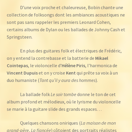
D’une voix proche et chaleureuse, Bobin chante une
collection de folksongs dont les ambiances acoustiques ne
sont pas sans rappeler les premiers Leonard Cohen,
certains albums de Dylan ou les ballades de Johnny Cash et
Springsteen.
En plus des guitares folk et électriques de Frédéric,
on y entend la contrebasse et la batterie de
Mikael
Cointepas
, le violoncelle d’
Hélène Piris
, l’harmonica de
Vincent Dupuis
et on y croise
Kent
qui prête sa voix à un
duo humaniste (
Tant qu’il y aura des hommes
).
La ballade folk
Le soir tombe
donne le ton de cet
album profond et mélodieux, où le lyrisme du violoncelle
se marie à la guitare slide des grands espaces…
Quelques chansons oniriques (
La maison de mon
grand-père
,
La fiancée
) côtoient des portraits réalistes