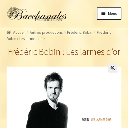
Aller
Aller
Menu
à
au
la
contenu
Albums
navigation
Accueil
Autres productions
Frédéric Bobin
Frédéric
Artistes Bacchanales
Bobin : Les larmes d’or
Autres productions
Frédéric Bobin : Les larmes d’or
Souscriptions
Billetterie
🔍