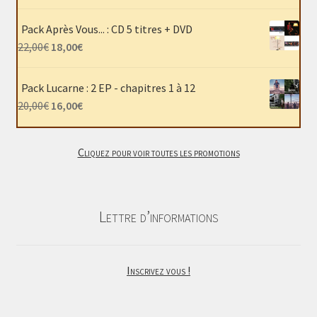
prix
prix
initial
actuel
Pack Après Vous... : CD 5 titres + DVD
était :
est :
Le
Le
22,00
€
18,00
€
40,00€.
30,00€.
prix
prix
initial
actuel
Pack Lucarne : 2 EP - chapitres 1 à 12
était :
est :
Le
Le
20,00
€
16,00
€
22,00€.
18,00€.
prix
prix
initial
actuel
Cliquez pour voir toutes les promotions
était :
est :
20,00€.
16,00€.
Lettre d’informations
Inscrivez vous !