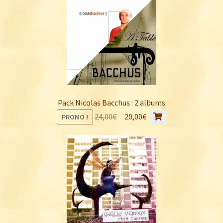
Pack Nicolas Bacchus : 2 albums
Le
Le
24,00
€
20,00
€
PROMO !
prix
prix
initial
actuel
était :
est :
24,00€.
20,00€.