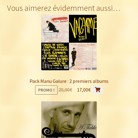
Vous aimerez évidemment aussi…
Pack Manu Galure : 2 premiers albums
Le
Le
20,00
€
17,00
€
PROMO !
prix
prix
initial
actuel
était :
est :
20,00€.
17,00€.