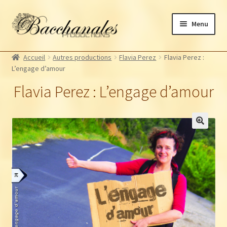
Aller
Aller
Menu
à
au
la
contenu
Albums
navigation
Accueil
Autres productions
Flavia Perez
Flavia Perez :
Artistes Bacchanales
L’engage d’amour
Autres productions
Flavia Perez : L’engage d’amour
Souscriptions
Billetterie
🔍