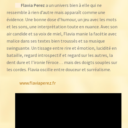
Flavia Perez
a un univers bien à elle qui ne
ressemble à rien d’autre mais apparaît comme une
évidence. Une bonne dose d’humour, un jeu avec les mots
et les sons, une interprétation toute en nuance. Avec son
air candide et sa voix de miel, Flavia manie la facétie avec
malice dans ses textes bien troussés et sa musique
swinguante. Un tissage entre rire et émotion, lucidité en
bataille, regard introspectif et regard sur les autres, la
dent dure et l’ironie féroce… mais des doigts souples sur
les cordes. Flavia oscille entre douceur et surréalisme.
www.flaviaperez.fr