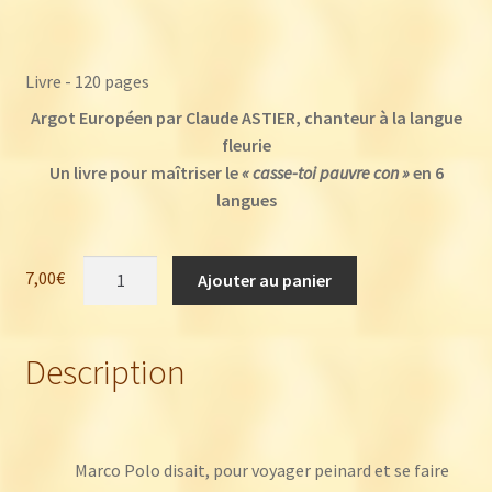
Livre - 120 pages
Argot Européen par Claude ASTIER, chanteur à la langue
fleurie
Un livre pour maîtriser le
« casse-toi pauvre con »
en 6
langues
quantité
7,00
€
Ajouter au panier
de
Claude
Astier
Description
:
Argot
européen
(livre)
Marco Polo disait, pour voyager peinard et se faire