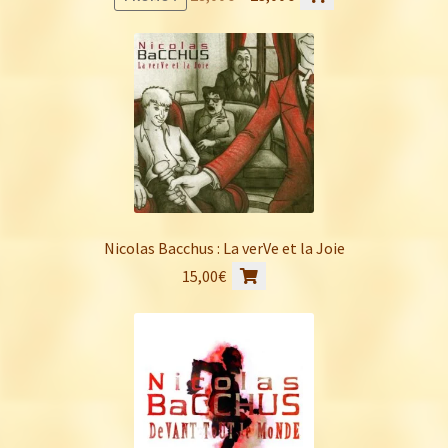
prix
prix
initial
actuel
était :
est :
28,00€.
23,00€.
Nicolas Bacchus : La verVe et la Joie
15,00
€