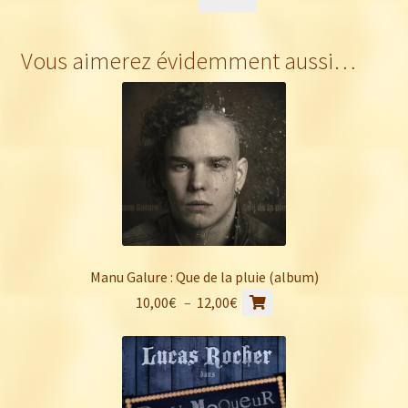
Vous aimerez évidemment aussi…
Manu Galure : Que de la pluie (album)
Ce
Plage
10,00
€
–
12,00
€
produit
de
a
prix :
plusieurs
10,00€
variations.
à