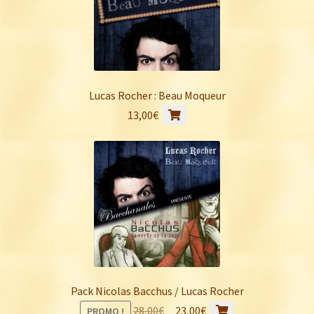
Les
12,00€
options
peuvent
être
choisies
sur
Lucas Rocher : Beau Moqueur
la
13,00
€
page
du
produit
Pack Nicolas Bacchus / Lucas Rocher
Le
Le
28,00
€
23,00
€
PROMO !