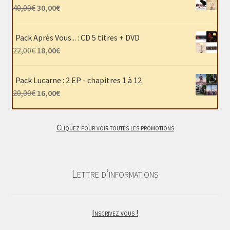
Le
Le
40,00
€
30,00
€
prix
prix
initial
actuel
Pack Après Vous... : CD 5 titres + DVD
était :
est :
Le
Le
22,00
€
18,00
€
40,00€.
30,00€.
prix
prix
initial
actuel
Pack Lucarne : 2 EP - chapitres 1 à 12
était :
est :
Le
Le
20,00
€
16,00
€
22,00€.
18,00€.
prix
prix
initial
actuel
Cliquez pour voir toutes les promotions
était :
est :
20,00€.
16,00€.
Lettre d’informations
Inscrivez vous !