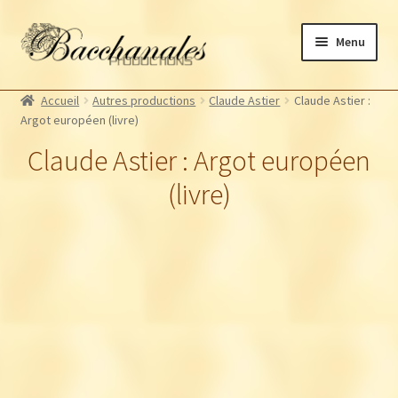
Aller
Aller
Menu
à
au
la
contenu
Albums
navigation
Accueil
Autres productions
Claude Astier
Claude Astier :
Artistes Bacchanales
Argot européen (livre)
Autres productions
Claude Astier : Argot européen
Souscriptions
(livre)
Billetterie