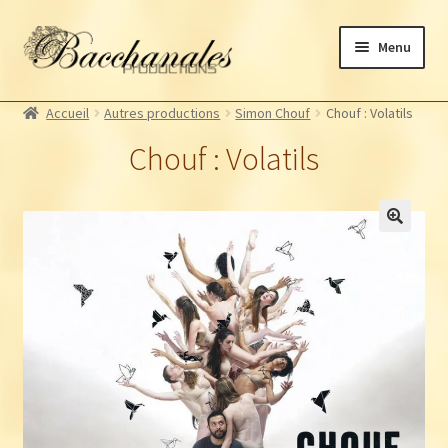
Aller
Aller
Menu
à
au
la
contenu
Albums
navigation
Accueil
Autres productions
Simon Chouf
Chouf : Volatils
Artistes Bacchanales
Chouf : Volatils
Autres productions
Souscriptions
Billetterie
🔍