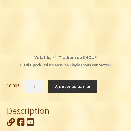
ème
Volatils, 4
album de CHOUF
CD Digipack, existe aussi en vinyle (nous contacter)
quantité
10,00
€
Ajouter au panier
de
Chouf
:
Description
Volatils