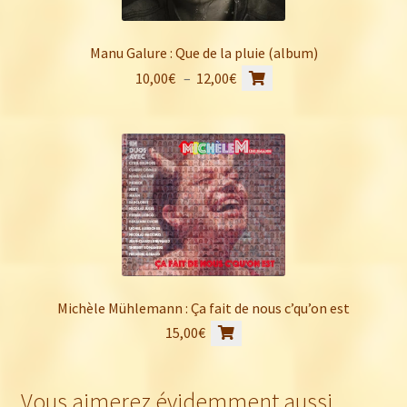
Manu Galure : Que de la pluie (album)
Ce
Plage
10,00
€
–
12,00
€
produit
de
a
prix :
plusieurs
10,00€
variations.
à
Les
12,00€
options
peuvent
être
choisies
sur
Michèle Mühlemann : Ça fait de nous c’qu’on est
la
15,00
€
page
du
produit
Vous aimerez évidemment aussi…