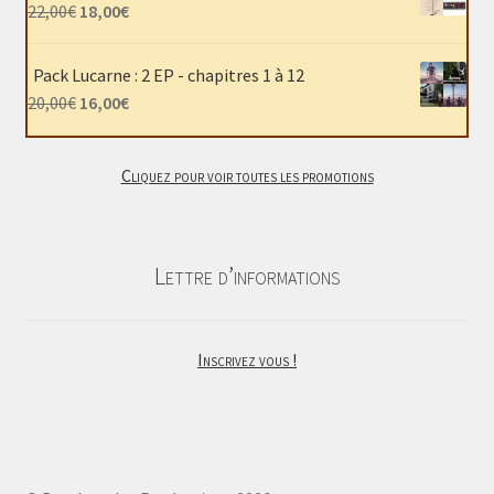
était :
est :
Le
Le
22,00
€
18,00
€
40,00€.
30,00€.
prix
prix
initial
actuel
Pack Lucarne : 2 EP - chapitres 1 à 12
était :
est :
Le
Le
20,00
€
16,00
€
22,00€.
18,00€.
prix
prix
initial
actuel
Cliquez pour voir toutes les promotions
était :
est :
20,00€.
16,00€.
Lettre d’informations
Inscrivez vous !