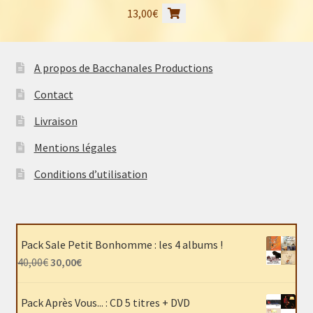
13,00
€
A propos de Bacchanales Productions
Contact
Livraison
Mentions légales
Conditions d’utilisation
Pack Sale Petit Bonhomme : les 4 albums !
Le
Le
40,00
€
30,00
€
prix
prix
initial
actuel
Pack Après Vous... : CD 5 titres + DVD