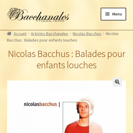
Aller
Aller
Menu
à
au
la
contenu
Albums
navigation
Accueil
Artistes Bacchanales
Nicolas Bacchus
Nicolas
Artistes Bacchanales
Bacchus : Balades pour enfants louches
Autres productions
Nicolas Bacchus : Balades pour
Souscriptions
enfants louches
Billetterie
🔍