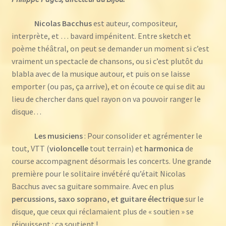
Nicolas Bacchus
est auteur, compositeur,
interprète, et … bavard impénitent. Entre sketch et
poème théâtral, on peut se demander un moment si c’est
vraiment un spectacle de chansons, ou si c’est plutôt du
blabla avec de la musique autour, et puis on se laisse
emporter (ou pas, ça arrive), et on écoute ce qui se dit au
lieu de chercher dans quel rayon on va pouvoir ranger le
disque…
Les musiciens
: Pour consolider et agrémenter le
tout, VTT (
violoncelle
tout terrain) et
harmonica
de
course accompagnent désormais les concerts. Une grande
première pour le solitaire invétéré qu’était Nicolas
Bacchus avec sa guitare sommaire. Avec en plus
percussions, saxo soprano, et guitare électrique
sur le
disque, que ceux qui réclamaient plus de « soutien » se
réjouissent : ça soutient !