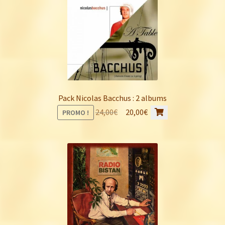
Pack Nicolas Bacchus : 2 albums
Le
Le
24,00
€
20,00
€
PROMO !
prix
prix
initial
actuel
était :
est :
24,00€.
20,00€.