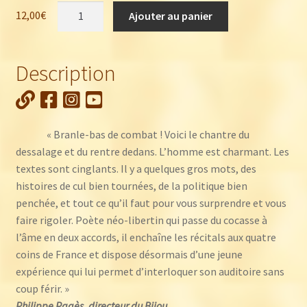
quantité
12,00
€
Ajouter au panier
de
Nicolas
Bacchus
Description
:
Balades
pour
enfants
« Branle-bas de combat ! Voici le chantre du
louches
dessalage et du rentre dedans. L’homme est charmant. Les
textes sont cinglants. Il y a quelques gros mots, des
histoires de cul bien tournées, de la politique bien
penchée, et tout ce qu’il faut pour vous surprendre et vous
faire rigoler. Poète néo-libertin qui passe du cocasse à
l’âme en deux accords, il enchaîne les récitals aux quatre
coins de France et dispose désormais d’une jeune
expérience qui lui permet d’interloquer son auditoire sans
coup férir. »
Philippe Pagès, directeur du Bijou.