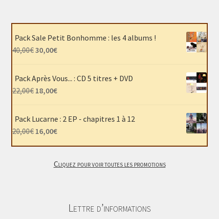
Pack Sale Petit Bonhomme : les 4 albums !
Le
Le
40,00
€
30,00
€
prix
prix
initial
actuel
Pack Après Vous... : CD 5 titres + DVD
était :
est :
Le
Le
22,00
€
18,00
€
40,00€.
30,00€.
prix
prix
initial
actuel
Pack Lucarne : 2 EP - chapitres 1 à 12
était :
est :
Le
Le
20,00
€
16,00
€
22,00€.
18,00€.
prix
prix
initial
actuel
Cliquez pour voir toutes les promotions
était :
est :
20,00€.
16,00€.
Lettre d’informations