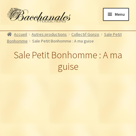
Aller
Aller
Menu
à
au
la
contenu
Albums
navigation
Accueil
Autres productions
Collectif Gonzo
Sale Petit
Artistes Bacchanales
Bonhomme
Sale Petit Bonhomme : A ma guise
Autres productions
Sale Petit Bonhomme : A ma
Souscriptions
guise
Billetterie