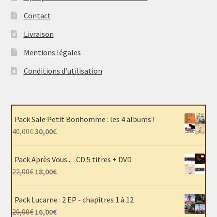
Contact
Livraison
Mentions légales
Conditions d’utilisation
Pack Sale Petit Bonhomme : les 4 albums !
Le
Le
40,00
€
30,00
€
prix
prix
initial
actuel
Pack Après Vous... : CD 5 titres + DVD
était :
est :
Le
Le
22,00
€
18,00
€
40,00€.
30,00€.
prix
prix
initial
actuel
Pack Lucarne : 2 EP - chapitres 1 à 12
était :
est :
Le
Le
20,00
€
16,00
€