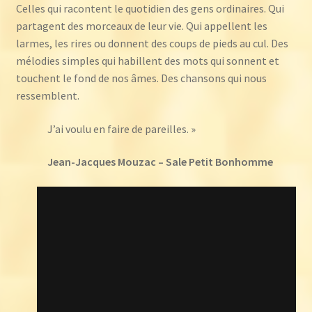
Celles qui racontent le quotidien des gens ordinaires. Qui
partagent des morceaux de leur vie. Qui appellent les
larmes, les rires ou donnent des coups de pieds au cul. Des
mélodies simples qui habillent des mots qui sonnent et
touchent le fond de nos âmes. Des chansons qui nous
ressemblent.
J’ai voulu en faire de pareilles. »
Jean-Jacques Mouzac – Sale Petit Bonhomme