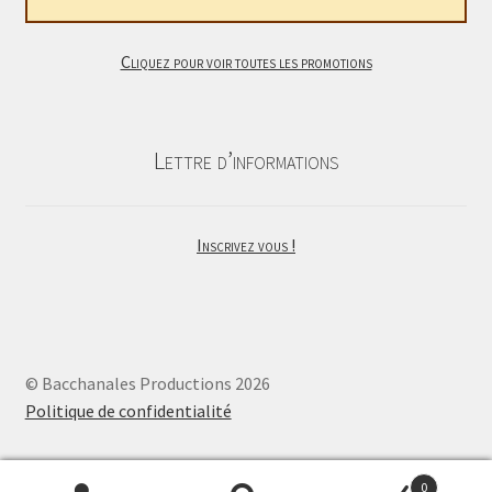
22,00€.
18,00€.
prix
prix
initial
actuel
Cliquez pour voir toutes les promotions
était :
est :
20,00€.
16,00€.
Lettre d’informations
Inscrivez vous !
© Bacchanales Productions 2026
Politique de confidentialité
0