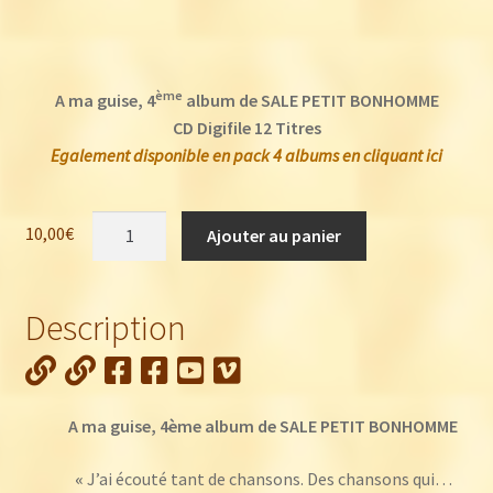
ème
A ma guise, 4
album de SALE PETIT BONHOMME
CD Digifile 12 Titres
Egalement disponible en pack 4 albums en cliquant ici
quantité
10,00
€
Ajouter au panier
de
Sale
Petit
Description
Bonhomme
:
A
ma
A ma guise, 4ème album de SALE PETIT BONHOMME
guise
«
J’ai écouté tant de chansons. Des chansons qui…