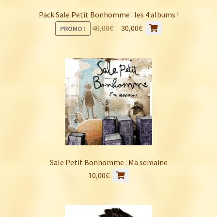
Pack Sale Petit Bonhomme : les 4 albums !
Le
Le
40,00
€
30,00
€
PROMO !
prix
prix
initial
actuel
était :
est :
40,00€.
30,00€.
Sale Petit Bonhomme : Ma semaine
10,00
€