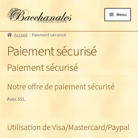
Aller
Aller
Menu
à
au
la
contenu
Albums
navigation
Accueil
Paiement sécurisé
Artistes Bacchanales
Ouvrir
Paiement sécurisé
le
Autres productions
Ouvrir
menu
le
Souscriptions
enfant
Paiement sécurisé
menu
Billetterie
enfant
Notre offre de paiement sécurisé
Avec SSL
Utilisation de Visa/Mastercard/Paypal