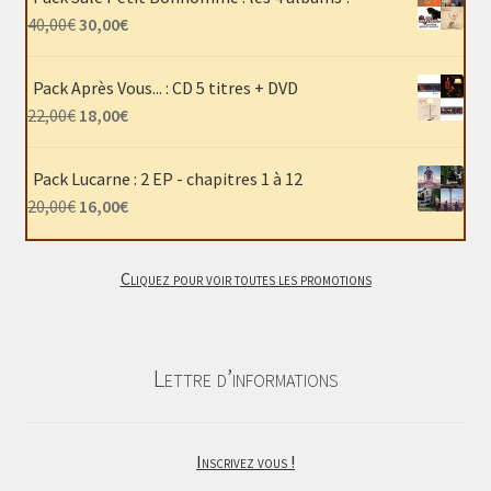
Le
Le
40,00
€
30,00
€
prix
prix
initial
actuel
Pack Après Vous... : CD 5 titres + DVD
était :
est :
Le
Le
22,00
€
18,00
€
40,00€.
30,00€.
prix
prix
initial
actuel
Pack Lucarne : 2 EP - chapitres 1 à 12
était :
est :
Le
Le
20,00
€
16,00
€
22,00€.
18,00€.
prix
prix
initial
actuel
Cliquez pour voir toutes les promotions
était :
est :
20,00€.
16,00€.
Lettre d’informations
Inscrivez vous !