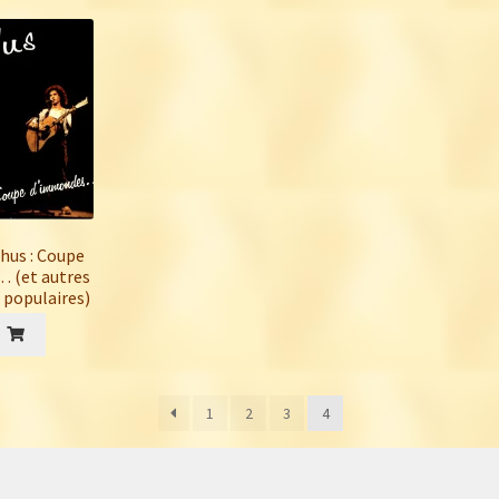
24,00€.
20,00€.
hus : Coupe
 (et autres
 populaires)
1
2
3
4