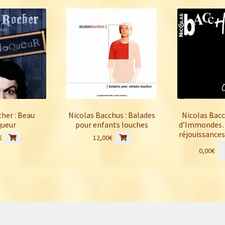
28,00€.
23,00€.
her : Beau
Nicolas Bacchus : Balades
Nicolas Bacc
ueur
pour enfants louches
d’Immondes…
réjouissances
€
12,00
€
0,00
€