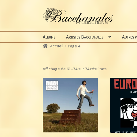
Aller
Aller
à
au
la
contenu
navigation
Albums
Artistes Bacchanales
Autres 
Accueil
Page 4
Trié
Affichage de 61–74 sur 74 résultats
du
plus
récent
au
plus
ancien