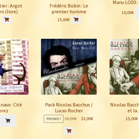
Manu LODS : 
ier : Argot
Frédéric Bobin : Le
n (livre)
premier homme
10,00
€
€
15,00
€
naux : Cité
Pack Nicolas Bacchus /
Nicolas Bacch
orez
Lucas Rocher
et la
Le
Le
15,00
€
28,00
€
23,00
€
PROMO !
prix
prix
initial
actuel
était :
est :