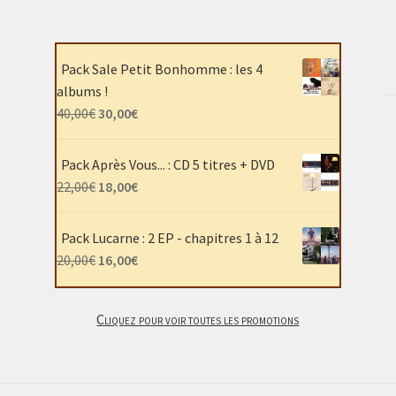
Pack Sale Petit Bonhomme : les 4
albums !
Le
Le
40,00
€
30,00
€
prix
prix
initial
actuel
Pack Après Vous... : CD 5 titres + DVD
était :
est :
Le
Le
22,00
€
18,00
€
40,00€.
30,00€.
prix
prix
initial
actuel
Pack Lucarne : 2 EP - chapitres 1 à 12
était :
est :
Le
Le
20,00
€
16,00
€
22,00€.
18,00€.
prix
prix
initial
actuel
Cliquez pour voir toutes les promotions
était :
est :
20,00€.
16,00€.