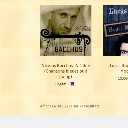
Nicolas Bacchus : A Table
Lucas Roc
(Chansons bleues ou à
Moq
poing)
13,00
12,00
€
Trié
Affichage de 61–74 sur 74 résultats
du
plus
récent