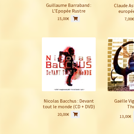
Guillaume Barraband :
Claude Ast
L’Epopée Rustre
europée
15,00
€
7,00
Nicolas Bacchus : Devant
Gaëlle Vig
tout le monde (CD + DVD)
Th
20,00
€
13,00
€