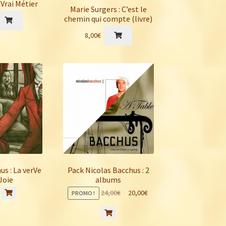
Vrai Métier
Marie Surgers : C’est le
chemin qui compte (livre)
8,00
€
us : La verVe
Pack Nicolas Bacchus : 2
 Joie
albums
Le
Le
24,00
€
20,00
€
PROMO !
prix
prix
initial
actuel
était :
est :