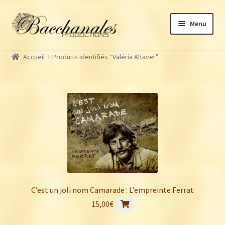
Aller
Aller
Menu
à
au
la
contenu
Albums
navigation
Accueil
Produits identifiés “Valéria Altaver”
Artistes Bacchanales
Autres productions
Souscriptions
Billetterie
C’est un joli nom Camarade : L’empreinte Ferrat
15,00
€