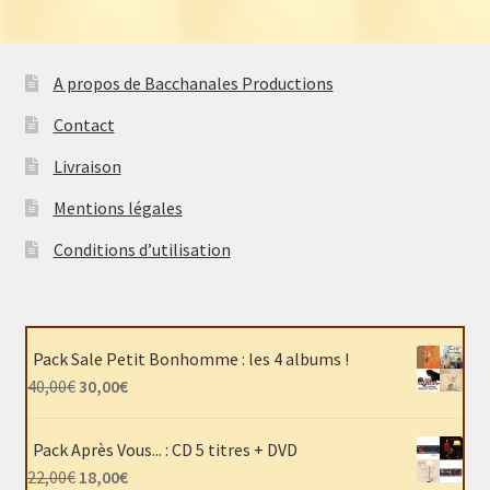
A propos de Bacchanales Productions
Contact
Livraison
Mentions légales
Conditions d’utilisation
Pack Sale Petit Bonhomme : les 4 albums !
Le
Le
40,00
€
30,00
€
prix
prix
initial
actuel
Pack Après Vous... : CD 5 titres + DVD
était :
est :
Le
Le
22,00
€
18,00
€