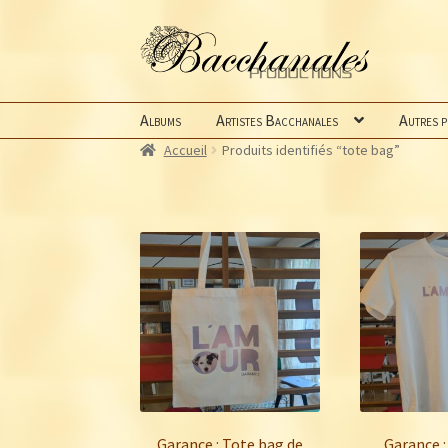
Aller
Aller
à
au
la
contenu
navigation
Albums
Artistes Bacchanales
Autres 
Accueil
Produits identifiés “tote bag”
Garance : Tote bag de
Garance :