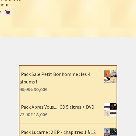
mour
Ce
€
produit
a
plusieurs
variations.
Les
options
peuvent
être
choisies
Pack Sale Petit Bonhomme : les 4
sur
albums !
la
Le
Le
40,00
€
30,00
€
page
prix
prix
du
initial
actuel
produit
Pack Après Vous... : CD 5 titres + DVD
était :
est :
Le
Le
22,00
€
18,00
€
40,00€.
30,00€.
prix
prix
initial
actuel
Pack Lucarne : 2 EP - chapitres 1 à 12