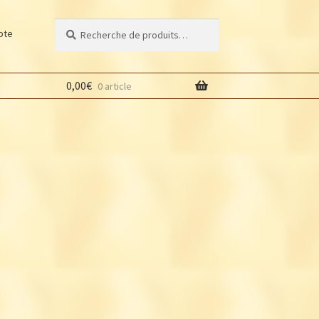
Recherche
Recherche
pte
pour :
0,00
€
0 article