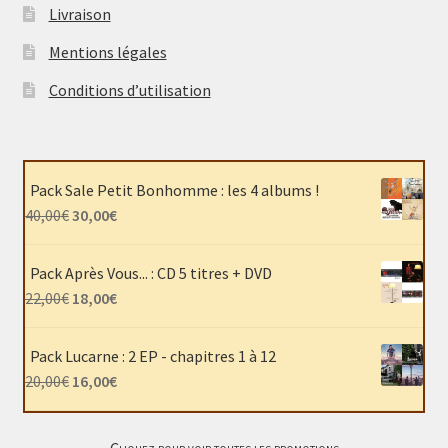
Livraison
Mentions légales
Conditions d’utilisation
Pack Sale Petit Bonhomme : les 4 albums !
Le
Le
40,00
€
30,00
€
prix
prix
initial
actuel
Pack Après Vous... : CD 5 titres + DVD
était :
est :
Le
Le
22,00
€
18,00
€
40,00€.
30,00€.
prix
prix
initial
actuel
Pack Lucarne : 2 EP - chapitres 1 à 12
était :
est :
Le
Le
20,00
€
16,00
€
22,00€.
18,00€.
prix
prix
initial
actuel
Cliquez pour voir toutes les promotions