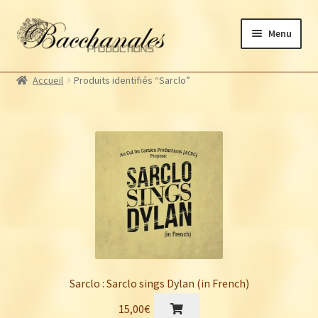
Aller
Aller
Menu
à
au
la
contenu
Albums
navigation
Accueil
Produits identifiés “Sarclo”
Artistes Bacchanales
Autres productions
Souscriptions
Billetterie
Sarclo : Sarclo sings Dylan (in French)
15,00
€