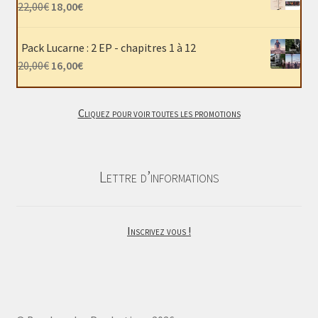
était :
est :
Le
Le
22,00
€
18,00
€
40,00€.
30,00€.
prix
prix
initial
actuel
Pack Lucarne : 2 EP - chapitres 1 à 12
était :
est :
Le
Le
20,00
€
16,00
€
22,00€.
18,00€.
prix
prix
initial
actuel
Cliquez pour voir toutes les promotions
était :
est :
20,00€.
16,00€.
Lettre d’informations
Inscrivez vous !