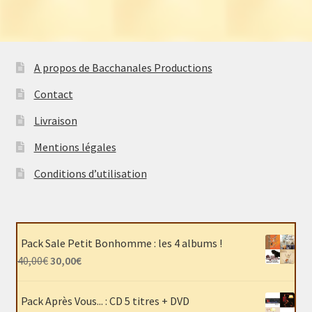
A propos de Bacchanales Productions
Contact
Livraison
Mentions légales
Conditions d’utilisation
Pack Sale Petit Bonhomme : les 4 albums !
Le
Le
40,00
€
30,00
€
prix
prix
initial
actuel
Pack Après Vous... : CD 5 titres + DVD