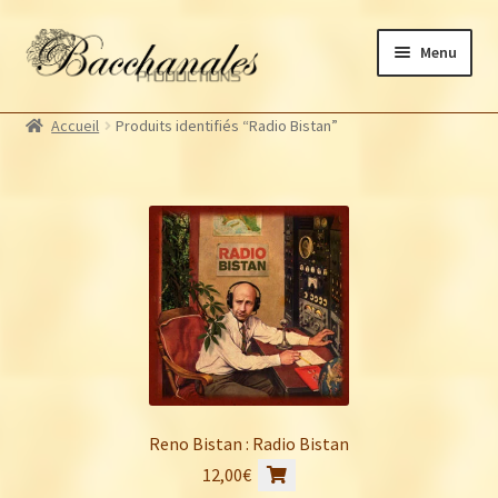
Aller
Aller
Menu
à
au
la
contenu
Albums
navigation
Accueil
Produits identifiés “Radio Bistan”
Artistes Bacchanales
Autres productions
Souscriptions
Billetterie
Reno Bistan : Radio Bistan
12,00
€