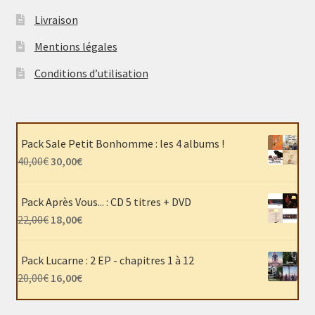
peuvent
Livraison
être
choisies
Mentions légales
sur
Conditions d’utilisation
la
page
du
produit
Pack Sale Petit Bonhomme : les 4 albums !
Le
Le
40,00
€
30,00
€
prix
prix
initial
actuel
Pack Après Vous... : CD 5 titres + DVD
était :
est :
Le
Le
22,00
€
18,00
€
40,00€.
30,00€.
prix
prix
initial
actuel
Pack Lucarne : 2 EP - chapitres 1 à 12
était :
est :
Le
Le
20,00
€
16,00
€
22,00€.
18,00€.
prix
prix
initial
actuel