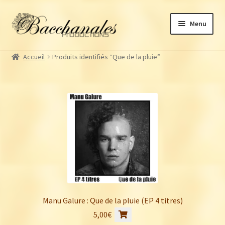
Aller
Aller
Menu
à
au
la
contenu
Albums
navigation
Accueil
Produits identifiés “Que de la pluie”
Artistes Bacchanales
Autres productions
Souscriptions
Billetterie
Manu Galure : Que de la pluie (EP 4 titres)
5,00
€