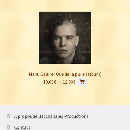
Manu Galure : Que de la pluie (album)
Ce
Plage
10,00
€
–
12,00
€
produit
de
a
prix :
plusieurs
10,00€
variations.
à
A propos de Bacchanales Productions
Les
12,00€
options
Contact