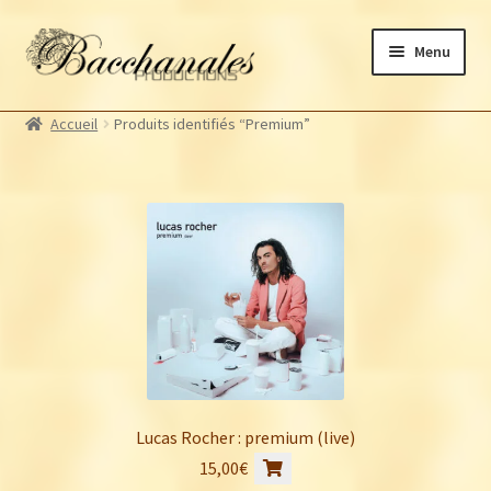
Aller
Aller
Menu
à
au
la
contenu
Albums
navigation
Accueil
Produits identifiés “Premium”
Artistes Bacchanales
Ouvrir
le
Autres productions
Ouvrir
menu
le
Souscriptions
enfant
menu
Billetterie
enfant
Lucas Rocher : premium (live)
15,00
€