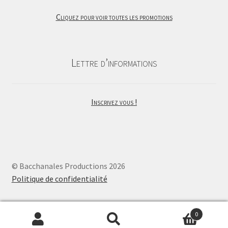
initial
actuel
Cliquez pour voir toutes les promotions
était :
est :
20,00€.
16,00€.
Lettre d’informations
Inscrivez vous !
© Bacchanales Productions 2026
Politique de confidentialité
0
Recherche
Recherche