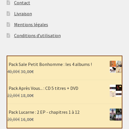
Contact
Livraison
Mentions légales
Conditions d’utilisation
Pack Sale Petit Bonhomme : les 4 albums !
Le
Le
40,00
€
30,00
€
prix
prix
initial
actuel
Pack Après Vous... : CD 5 titres + DVD
était :
est :
Le
Le
22,00
€
18,00
€
40,00€.
30,00€.
prix
prix
initial
actuel
Pack Lucarne : 2 EP - chapitres 1 à 12
était :
est :
Le
Le
20,00
€
16,00
€
22,00€.
18,00€.
prix
prix