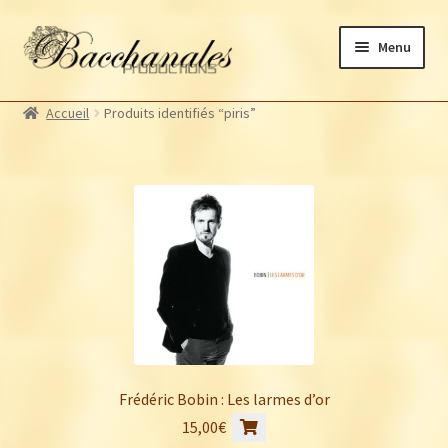
Aller
Aller
Menu
à
au
la
contenu
Albums
navigation
Accueil
Produits identifiés “piris”
Artistes Bacchanales
Ouvrir
le
Autres productions
Ouvrir
menu
le
Souscriptions
enfant
menu
Billetterie
enfant
Frédéric Bobin : Les larmes d’or
15,00
€