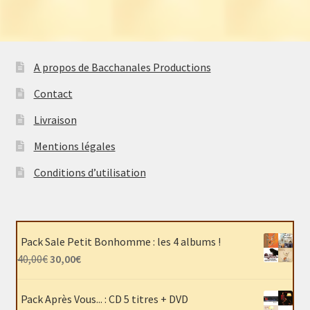
A propos de Bacchanales Productions
Contact
Livraison
Mentions légales
Conditions d’utilisation
Pack Sale Petit Bonhomme : les 4 albums !
Le
Le
40,00
€
30,00
€
prix
prix
initial
actuel
Pack Après Vous... : CD 5 titres + DVD