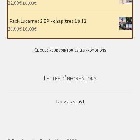
était :
est :
Le
Le
22,00
€
18,00
€
40,00€.
30,00€.
prix
prix
initial
actuel
Pack Lucarne : 2 EP - chapitres 1 à 12
était :
est :
Le
Le
20,00
€
16,00
€
22,00€.
18,00€.
prix
prix
initial
actuel
Cliquez pour voir toutes les promotions
était :
est :
20,00€.
16,00€.
Lettre d’informations
Inscrivez vous !