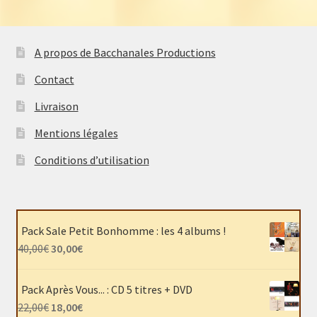
A propos de Bacchanales Productions
Contact
Livraison
Mentions légales
Conditions d’utilisation
Pack Sale Petit Bonhomme : les 4 albums !
Le
Le
40,00
€
30,00
€
prix
prix
initial
actuel
Pack Après Vous... : CD 5 titres + DVD
était :
est :
Le
Le
22,00
€
18,00
€