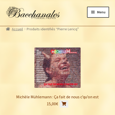
Aller
Aller
Menu
à
au
la
contenu
Albums
navigation
Accueil
Produits identifiés “Pierre Lericq”
Artistes Bacchanales
Autres productions
Souscriptions
Billetterie
Michèle Mühlemann : Ça fait de nous c’qu’on est
15,00
€