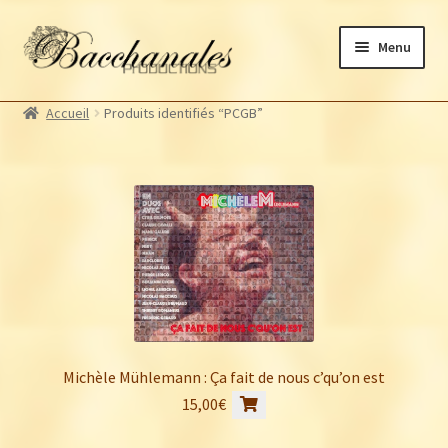
Aller
Aller
Menu
à
au
la
contenu
Albums
navigation
Accueil
Produits identifiés “PCGB”
Artistes Bacchanales
Ouvrir
le
Autres productions
Ouvrir
menu
le
Souscriptions
enfant
menu
Billetterie
enfant
Michèle Mühlemann : Ça fait de nous c’qu’on est
15,00
€