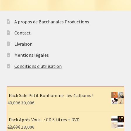
A propos de Bacchanales Productions
Contact
Livraison
Mentions légales
Conditions d’utilisation
Pack Sale Petit Bonhomme : les 4 albums !
Le
Le
40,00
€
30,00
€
prix
prix
initial
actuel
Pack Après Vous... : CD 5 titres + DVD
était :
est :
Le
Le
22,00
€
18,00
€