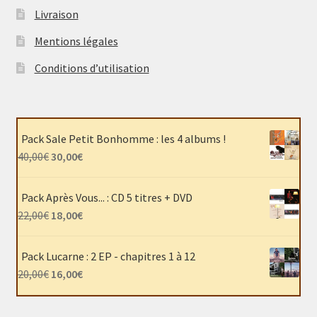
Livraison
Mentions légales
Conditions d’utilisation
Pack Sale Petit Bonhomme : les 4 albums !
Le
Le
40,00
€
30,00
€
prix
prix
initial
actuel
Pack Après Vous... : CD 5 titres + DVD
était :
est :
Le
Le
22,00
€
18,00
€
40,00€.
30,00€.
prix
prix
initial
actuel
Pack Lucarne : 2 EP - chapitres 1 à 12
était :
est :
Le
Le
20,00
€
16,00
€
22,00€.
18,00€.
prix
prix
initial
actuel