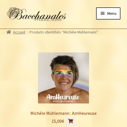
Aller
Aller
Menu
à
au
la
contenu
Albums
navigation
Accueil
Produits identifiés “Michèle Mühlemann”
Artistes Bacchanales
Autres productions
Souscriptions
Billetterie
Michèle Mühlemann : AmHeureuse
15,00
€