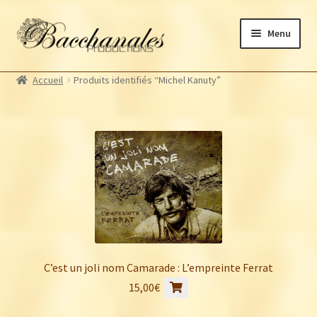
Aller
Aller
Menu
à
au
la
contenu
Albums
navigation
Accueil
Produits identifiés “Michel Kanuty”
Artistes Bacchanales
Ouvrir
le
Autres productions
Ouvrir
menu
le
Souscriptions
enfant
menu
Billetterie
enfant
C’est un joli nom Camarade : L’empreinte Ferrat
15,00
€