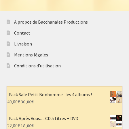
A propos de Bacchanales Productions
Contact
Livraison
Mentions légales
Conditions d’utilisation
Pack Sale Petit Bonhomme : les 4 albums !
Le
Le
40,00
€
30,00
€
prix
prix
initial
actuel
Pack Après Vous... : CD 5 titres + DVD
était :
est :
Le
Le
22,00
€
18,00
€