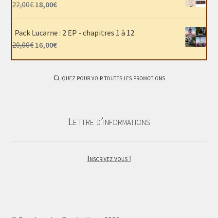
était :
est :
Le
Le
22,00
€
18,00
€
40,00€.
30,00€.
prix
prix
initial
actuel
Pack Lucarne : 2 EP - chapitres 1 à 12
était :
est :
Le
Le
20,00
€
16,00
€
22,00€.
18,00€.
prix
prix
initial
actuel
Cliquez pour voir toutes les promotions
était :
est :
20,00€.
16,00€.
Lettre d’informations
Inscrivez vous !