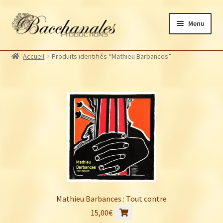
Aller
Aller
Menu
à
au
la
contenu
Albums
navigation
Accueil
Produits identifiés “Mathieu Barbances”
Artistes Bacchanales
Autres productions
Souscriptions
Billetterie
Mathieu Barbances : Tout contre
15,00
€