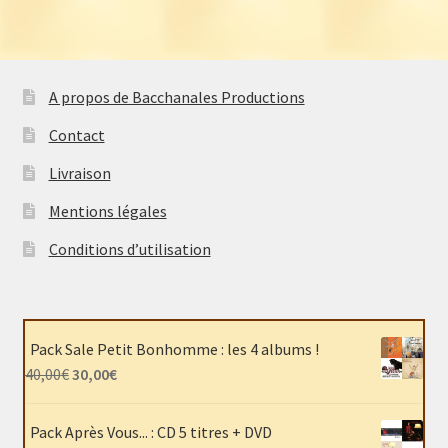
A propos de Bacchanales Productions
Contact
Livraison
Mentions légales
Conditions d’utilisation
Pack Sale Petit Bonhomme : les 4 albums !
Le
Le
40,00
€
30,00
€
prix
prix
initial
actuel
Pack Après Vous... : CD 5 titres + DVD