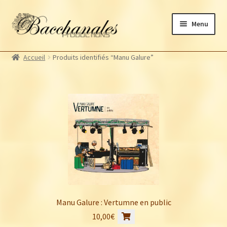
Aller
Aller
Menu
à
au
la
contenu
Albums
navigation
Accueil
Produits identifiés “Manu Galure”
Artistes Bacchanales
Autres productions
Souscriptions
Billetterie
Manu Galure : Vertumne en public
10,00
€