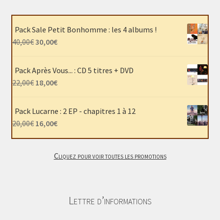
du
produit
Pack Sale Petit Bonhomme : les 4 albums !
Le
Le
40,00
€
30,00
€
prix
prix
initial
actuel
Pack Après Vous... : CD 5 titres + DVD
était :
est :
Le
Le
22,00
€
18,00
€
40,00€.
30,00€.
prix
prix
initial
actuel
Pack Lucarne : 2 EP - chapitres 1 à 12
était :
est :
Le
Le
20,00
€
16,00
€
22,00€.
18,00€.
prix
prix
initial
actuel
Cliquez pour voir toutes les promotions
était :
est :
20,00€.
16,00€.
Lettre d’informations