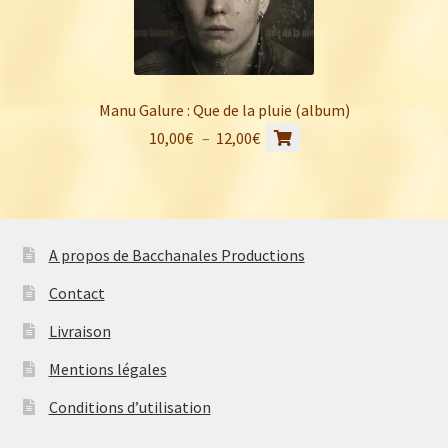
Manu Galure : Que de la pluie (album)
Ce
Plage
10,00
€
–
12,00
€
produit
de
a
prix :
plusieurs
10,00€
variations.
à
A propos de Bacchanales Productions
Les
12,00€
options
Contact
peuvent
Livraison
être
choisies
Mentions légales
sur
Conditions d’utilisation
la
page