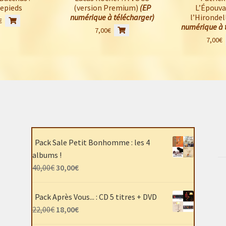
epieds
(version Premium)
(EP
L’Épouva
numérique à télécharger)
l’Hirondel
€
numérique à 
7,00
€
7,00
€
Pack Sale Petit Bonhomme : les 4
albums !
Le
Le
40,00
€
30,00
€
prix
prix
initial
actuel
Pack Après Vous... : CD 5 titres + DVD
était :
est :
Le
Le
22,00
€
18,00
€
40,00€.
30,00€.
prix
prix