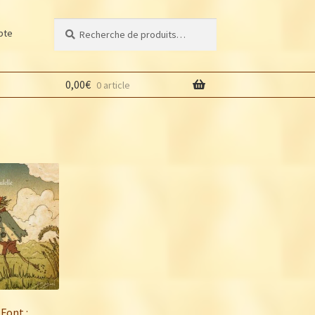
Recherche
Recherche
pte
pour :
0,00
€
0 article
 Font :