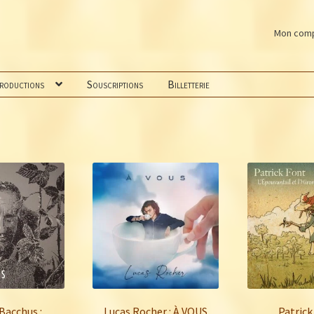
Mon com
productions
Souscriptions
Billetterie
Bacchus :
Lucas Rocher : À VOUS
Patrick