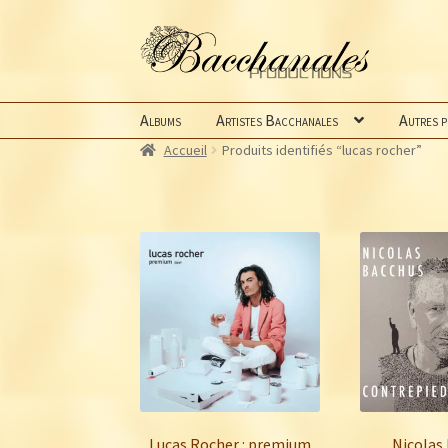
Aller
Aller
à
au
la
contenu
navigation
Albums
Artistes Bacchanales
Autres 
Accueil
Produits identifiés “lucas rocher”
Lucas Rocher : premium
Nicolas 