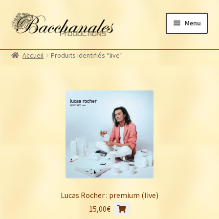
Aller
Aller
Menu
à
au
la
contenu
Albums
navigation
Accueil
Produits identifiés “live”
Artistes Bacchanales
Autres productions
Souscriptions
Billetterie
Lucas Rocher : premium (live)
15,00
€