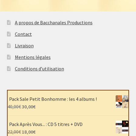
A propos de Bacchanales Productions
Contact
Livraison
Mentions légales
Conditions d’utilisation
Pack Sale Petit Bonhomme : les 4 albums !
Le
Le
40,00
€
30,00
€
prix
prix
initial
actuel
Pack Après Vous... : CD 5 titres + DVD
était :
est :
Le
Le
22,00
€
18,00
€