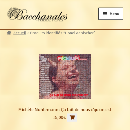
Aller
Aller
Menu
à
au
la
contenu
Albums
navigation
Accueil
Produits identifiés “Lionel Aebischer”
Artistes Bacchanales
Autres productions
Souscriptions
Billetterie
Michèle Mühlemann : Ça fait de nous c’qu’on est
15,00
€