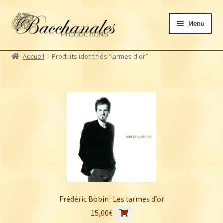
Aller
Aller
Menu
à
au
la
contenu
Albums
navigation
Accueil
Produits identifiés “larmes d'or”
Artistes Bacchanales
Autres productions
Souscriptions
Billetterie
Frédéric Bobin : Les larmes d’or
15,00
€