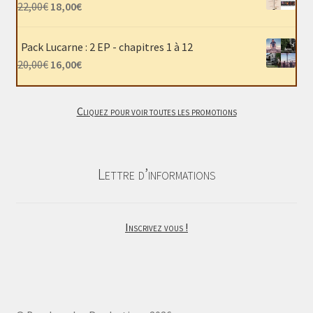
était :
est :
Le
Le
22,00
€
18,00
€
40,00€.
30,00€.
prix
prix
initial
actuel
Pack Lucarne : 2 EP - chapitres 1 à 12
était :
est :
Le
Le
20,00
€
16,00
€
22,00€.
18,00€.
prix
prix
initial
actuel
Cliquez pour voir toutes les promotions
était :
est :
20,00€.
16,00€.
Lettre d’informations
Inscrivez vous !