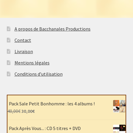
A propos de Bacchanales Productions
Contact
Livraison
Mentions légales
Conditions d’utilisation
Pack Sale Petit Bonhomme : les 4 albums !
Le
Le
40,00
€
30,00
€
prix
prix
initial
actuel
Pack Après Vous... : CD 5 titres + DVD