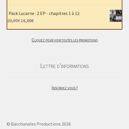
40,00€.
30,00€.
prix
prix
initial
actuel
Pack Lucarne : 2 EP - chapitres 1 à 12
était :
est :
Le
Le
20,00
€
16,00
€
22,00€.
18,00€.
prix
prix
initial
actuel
Cliquez pour voir toutes les promotions
était :
est :
20,00€.
16,00€.
Lettre d’informations
Inscrivez vous !
© Bacchanales Productions 2026