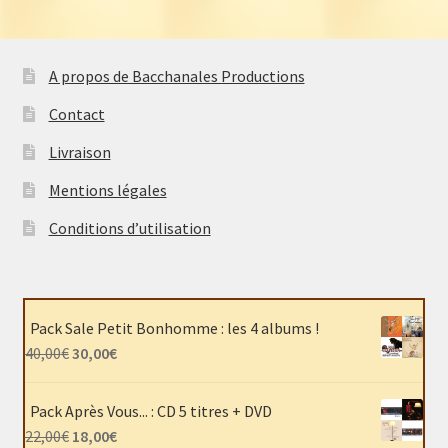
A propos de Bacchanales Productions
Contact
Livraison
Mentions légales
Conditions d’utilisation
Pack Sale Petit Bonhomme : les 4 albums !
Le
Le
40,00
€
30,00
€
prix
prix
initial
actuel
Pack Après Vous... : CD 5 titres + DVD
était :
est :
Le
Le
22,00
€
18,00
€