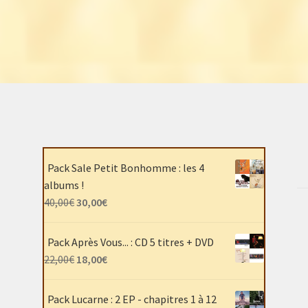
Pack Sale Petit Bonhomme : les 4
albums !
Le
Le
40,00
€
30,00
€
prix
prix
initial
actuel
Pack Après Vous... : CD 5 titres + DVD
était :
est :
Le
Le
22,00
€
18,00
€
40,00€.
30,00€.
prix
prix
initial
actuel
Pack Lucarne : 2 EP - chapitres 1 à 12