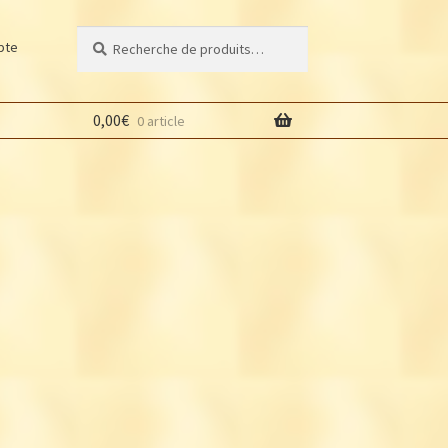
Recherche
Recherche
pte
pour :
0,00
€
0 article