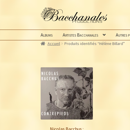
Aller
Aller
à
au
la
contenu
navigation
Albums
Artistes Bacchanales
Autres 
Accueil
Produits identifiés “Hélène Billard”
Nicolas Bacchus :