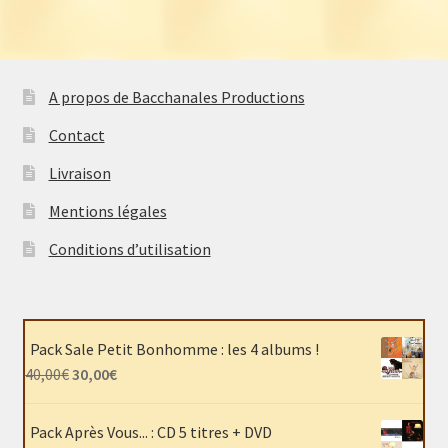
A propos de Bacchanales Productions
Contact
Livraison
Mentions légales
Conditions d’utilisation
Pack Sale Petit Bonhomme : les 4 albums !
Le
Le
40,00
€
30,00
€
prix
prix
initial
actuel
Pack Après Vous... : CD 5 titres + DVD