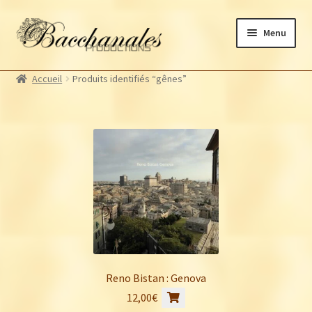
Aller
Aller
Menu
à
au
la
contenu
Albums
navigation
Accueil
Produits identifiés “gênes”
Artistes Bacchanales
Autres productions
Souscriptions
Billetterie
Reno Bistan : Genova
12,00
€