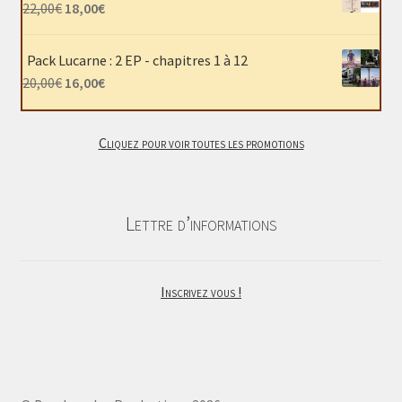
était :
est :
Le
Le
22,00
€
18,00
€
40,00€.
30,00€.
prix
prix
initial
actuel
Pack Lucarne : 2 EP - chapitres 1 à 12
était :
est :
Le
Le
20,00
€
16,00
€
22,00€.
18,00€.
prix
prix
initial
actuel
Cliquez pour voir toutes les promotions
était :
est :
20,00€.
16,00€.
Lettre d’informations
Inscrivez vous !