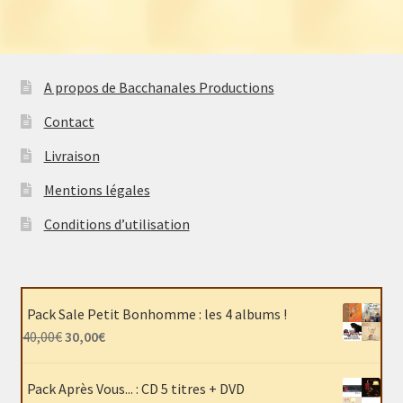
A propos de Bacchanales Productions
Contact
Livraison
Mentions légales
Conditions d’utilisation
Pack Sale Petit Bonhomme : les 4 albums !
Le
Le
40,00
€
30,00
€
prix
prix
initial
actuel
Pack Après Vous... : CD 5 titres + DVD