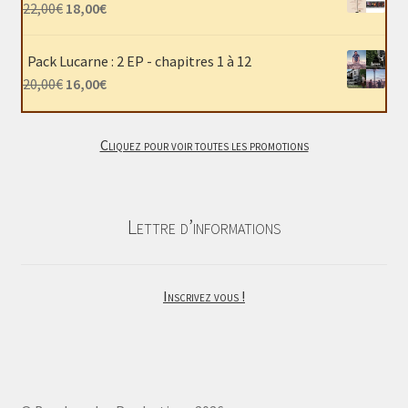
était :
est :
Le
Le
22,00
€
18,00
€
40,00€.
30,00€.
prix
prix
initial
actuel
Pack Lucarne : 2 EP - chapitres 1 à 12
était :
est :
Le
Le
20,00
€
16,00
€
22,00€.
18,00€.
prix
prix
initial
actuel
Cliquez pour voir toutes les promotions
était :
est :
20,00€.
16,00€.
Lettre d’informations
Inscrivez vous !