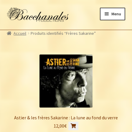
Aller
Aller
Menu
à
au
la
contenu
Albums
navigation
Accueil
Produits identifiés “Frères Sakarine”
Artistes Bacchanales
Autres productions
Souscriptions
Billetterie
Astier & les frères Sakarine : La lune au fond du verre
12,00
€