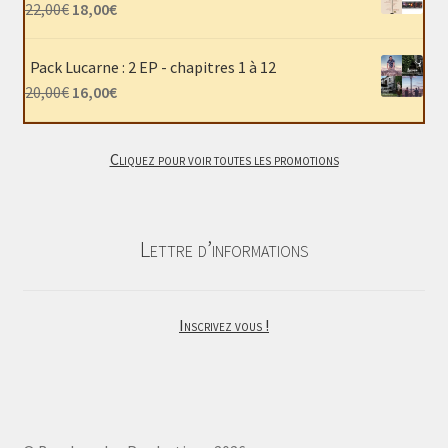
était :
est :
Le
Le
22,00
€
18,00
€
40,00€.
30,00€.
prix
prix
initial
actuel
Pack Lucarne : 2 EP - chapitres 1 à 12
était :
est :
Le
Le
20,00
€
16,00
€
22,00€.
18,00€.
prix
prix
initial
actuel
Cliquez pour voir toutes les promotions
était :
est :
20,00€.
16,00€.
Lettre d’informations
Inscrivez vous !