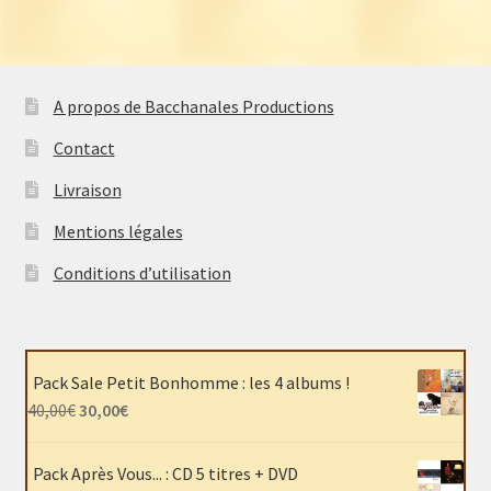
A propos de Bacchanales Productions
Contact
Livraison
Mentions légales
Conditions d’utilisation
Pack Sale Petit Bonhomme : les 4 albums !
Le
Le
40,00
€
30,00
€
prix
prix
initial
actuel
Pack Après Vous... : CD 5 titres + DVD