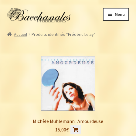
Aller
Aller
Menu
à
au
la
contenu
Albums
navigation
Accueil
Produits identifiés “Frédéric Lelay”
Artistes Bacchanales
Autres productions
Souscriptions
Billetterie
Michèle Mühlemann : Amourdeuse
15,00
€