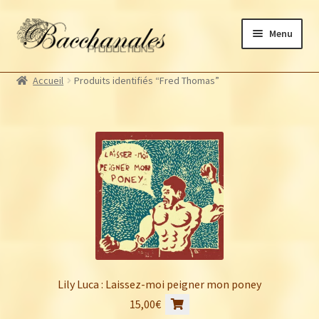
Aller
Aller
Menu
à
au
la
contenu
Albums
navigation
Accueil
Produits identifiés “Fred Thomas”
Artistes Bacchanales
Autres productions
Souscriptions
Billetterie
Lily Luca : Laissez-moi peigner mon poney
15,00
€