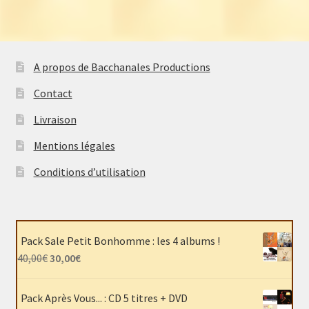
A propos de Bacchanales Productions
Contact
Livraison
Mentions légales
Conditions d’utilisation
Pack Sale Petit Bonhomme : les 4 albums !
Le
Le
40,00
€
30,00
€
prix
prix
initial
actuel
Pack Après Vous... : CD 5 titres + DVD