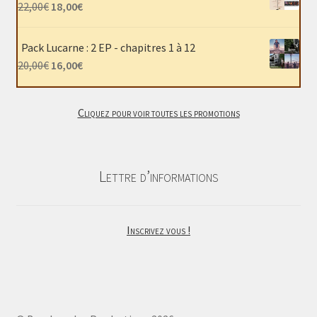
était :
est :
Le
Le
22,00
€
18,00
€
40,00€.
30,00€.
prix
prix
initial
actuel
Pack Lucarne : 2 EP - chapitres 1 à 12
était :
est :
Le
Le
20,00
€
16,00
€
22,00€.
18,00€.
prix
prix
initial
actuel
Cliquez pour voir toutes les promotions
était :
est :
20,00€.
16,00€.
Lettre d’informations
Inscrivez vous !