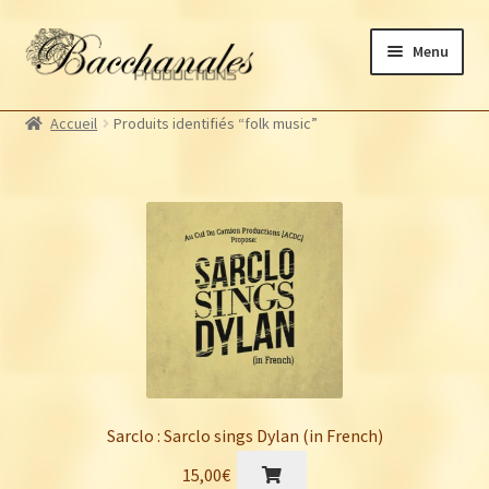
Aller
Aller
Menu
à
au
la
contenu
Albums
navigation
Accueil
Produits identifiés “folk music”
Artistes Bacchanales
Ouvrir
le
Autres productions
Ouvrir
menu
le
Souscriptions
enfant
menu
Billetterie
enfant
Sarclo : Sarclo sings Dylan (in French)
15,00
€