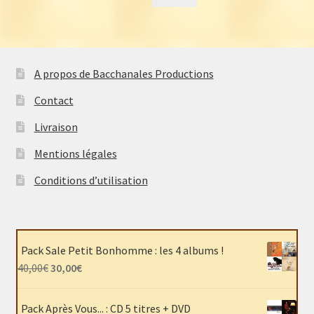
A propos de Bacchanales Productions
Contact
Livraison
Mentions légales
Conditions d’utilisation
Pack Sale Petit Bonhomme : les 4 albums !
Le
Le
40,00
€
30,00
€
prix
prix
initial
actuel
Pack Après Vous... : CD 5 titres + DVD