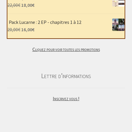
était :
est :
Le
Le
22,00
€
18,00
€
40,00€.
30,00€.
prix
prix
initial
actuel
Pack Lucarne : 2 EP - chapitres 1 à 12
était :
est :
Le
Le
20,00
€
16,00
€
22,00€.
18,00€.
prix
prix
initial
actuel
Cliquez pour voir toutes les promotions
était :
est :
20,00€.
16,00€.
Lettre d’informations
Inscrivez vous !