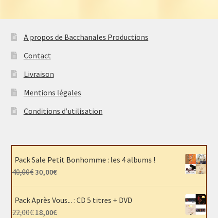
A propos de Bacchanales Productions
Contact
Livraison
Mentions légales
Conditions d’utilisation
Pack Sale Petit Bonhomme : les 4 albums !
Le
Le
40,00
€
30,00
€
prix
prix
initial
actuel
Pack Après Vous... : CD 5 titres + DVD
était :
est :
Le
Le
22,00
€
18,00
€