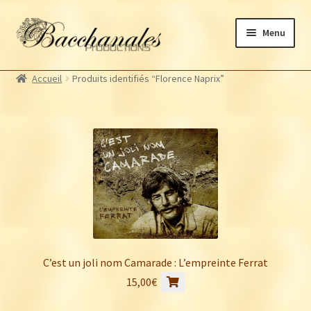
Aller
Aller
Menu
à
au
la
contenu
Albums
navigation
Accueil
Produits identifiés “Florence Naprix”
Artistes Bacchanales
Autres productions
Souscriptions
Billetterie
C’est un joli nom Camarade : L’empreinte Ferrat
15,00
€